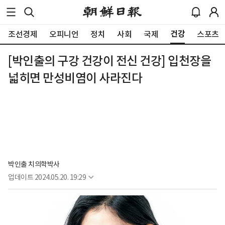
건강
조선경제
오피니언
정치
사회
국제
스포츠
[박인출의 구강 건강이 전신 건강] 입천장을
넓히면 만성비염이 사라진다
박인출 치의학박사
업데이트
2024.05.20. 19:29