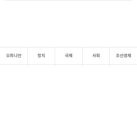
오피니언
정치
국제
사회
조선경제
문화·
조선
스포츠
건강
조선몰
연예
리더스
조선일보 공식 SNS
개인정보처리방침
사이트맵
Copyright 조선일보 All rights reserved. 무단 전재 및 재배포 금지.