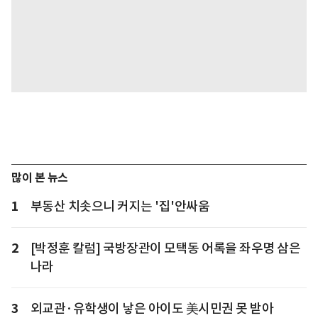
많이 본 뉴스
1
부동산 치솟으니 커지는 '집'안싸움
2
[박정훈 칼럼] 국방장관이 모택동 어록을 좌우명 삼은
나라
3
외교관·유학생이 낳은 아이도 美시민권 못 받아