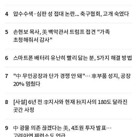
4
압수수색·심판 성 접대 논란... 축구협회, 고개 숙였다
5
손현보 목사, 美 백악관서 트럼프 접견 "가족
초청해줘서 감사"
6
스마트폰 배터리 유난히 빨리 닳는 분, 5가지 해결 방법
7
"中 무인공장과 단가 경쟁 안 돼"… 車부품 성지, 공장
20% 멈췄다
8
[사설] 6년 전 李지사와 현재 秋지사의 180도 달라진
곳간 사정
9
中 광물 의존 끊겠다는 美, 4조원 투자 발표…
고려아연 제련소도 언급