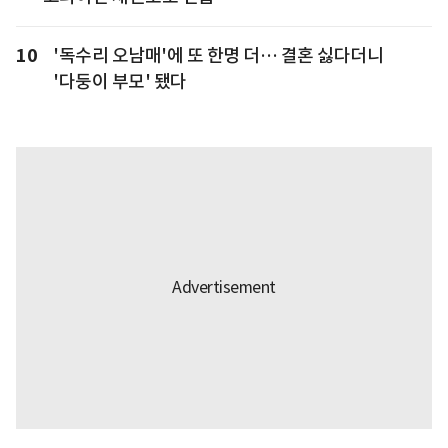
10
'독수리 오남매'에 또 한명 더… 결혼 싫다더니
'다둥이 부모' 됐다