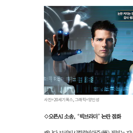
사진=20세기폭스, 그래픽=양인성
◇오픈AI 소송, ‘빅브라더’ 논란 점화