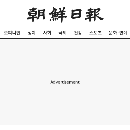
오피니언
정치
사회
국제
건강
스포츠
문화·연예