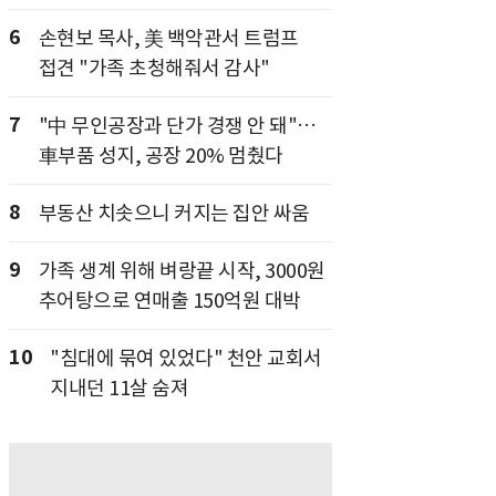
6
손현보 목사, 美 백악관서 트럼프
접견 "가족 초청해줘서 감사"
7
"中 무인공장과 단가 경쟁 안 돼"…
車부품 성지, 공장 20% 멈췄다
8
부동산 치솟으니 커지는 집안 싸움
9
가족 생계 위해 벼랑끝 시작, 3000원
추어탕으로 연매출 150억원 대박
10
"침대에 묶여 있었다" 천안 교회서
지내던 11살 숨져