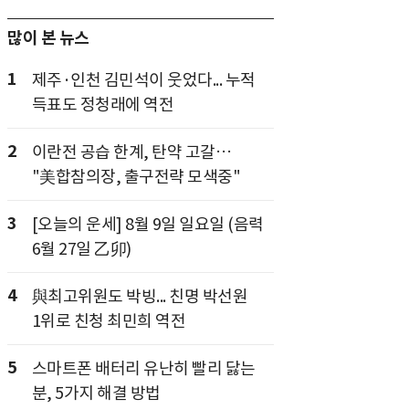
많이 본 뉴스
1
제주·인천 김민석이 웃었다... 누적
득표도 정청래에 역전
2
이란전 공습 한계, 탄약 고갈…
"美합참의장, 출구전략 모색중"
3
[오늘의 운세] 8월 9일 일요일 (음력
6월 27일 乙卯)
4
與최고위원도 박빙... 친명 박선원
1위로 친청 최민희 역전
5
스마트폰 배터리 유난히 빨리 닳는
분, 5가지 해결 방법