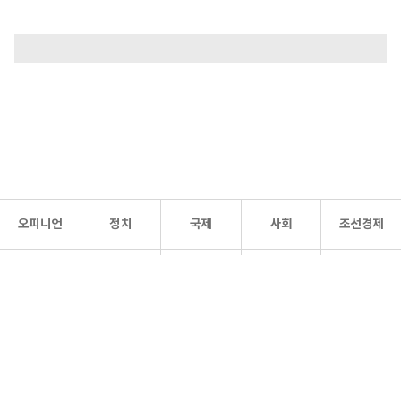
오피니언
정치
국제
사회
조선경제
문화·
조선
스포츠
건강
조선몰
연예
리더스
조선일보 공식 SNS