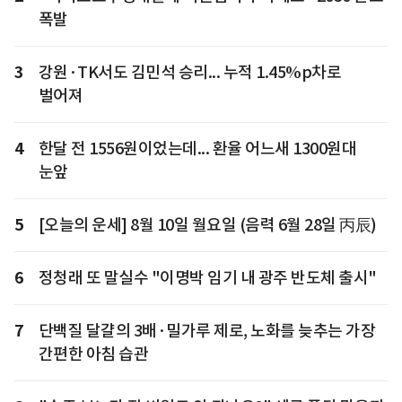
폭발
3
강원·TK서도 김민석 승리... 누적 1.45%p차로
벌어져
4
한달 전 1556원이었는데... 환율 어느새 1300원대
눈앞
5
[오늘의 운세] 8월 10일 월요일 (음력 6월 28일 丙辰)
6
정청래 또 말실수 "이명박 임기 내 광주 반도체 출시"
7
단백질 달걀의 3배·밀가루 제로, 노화를 늦추는 가장
간편한 아침 습관