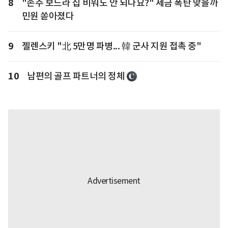
8
"손주 보느라 집 비워도 안 되나요?" 세금 폭탄 맞을까
민원 쏟아졌다
9
젤렌스키 "北 5만명 파병... 韓 군사 지원 접촉 중"
10
남편의 골프 파트너의 정체