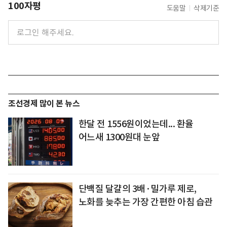
100자평
도움말
삭제기준
조선경제 많이 본 뉴스
한달 전 1556원이었는데... 환율
어느새 1300원대 눈앞
단백질 달걀의 3배·밀가루 제로,
노화를 늦추는 가장 간편한 아침 습관