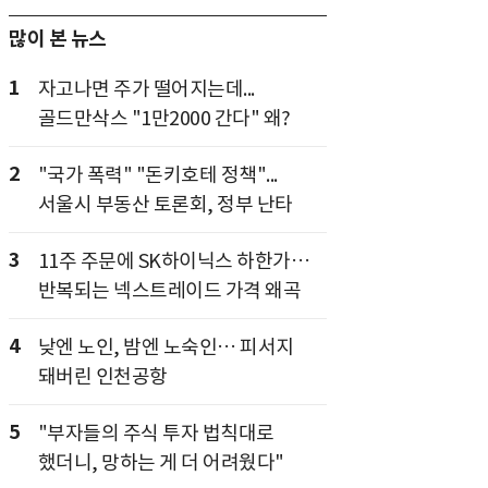
많이 본 뉴스
1
자고나면 주가 떨어지는데...
골드만삭스 "1만2000 간다" 왜?
2
"국가 폭력" "돈키호테 정책"...
서울시 부동산 토론회, 정부 난타
3
11주 주문에 SK하이닉스 하한가…
반복되는 넥스트레이드 가격 왜곡
4
낮엔 노인, 밤엔 노숙인… 피서지
돼버린 인천공항
5
"부자들의 주식 투자 법칙대로
했더니, 망하는 게 더 어려웠다"