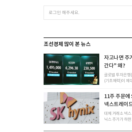
조선경제 많이 본 뉴스
자고나면 주가
간다" 왜?
글로벌 투자은행(
(기초체력)이 제대
11주 주문
넥스트레이드
대체 거래소 넥스
닉스 주가가 하한가