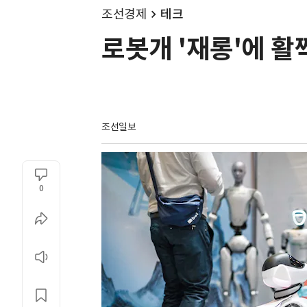
조선경제
테크
로봇개 '재롱'에 활
조선일보
0