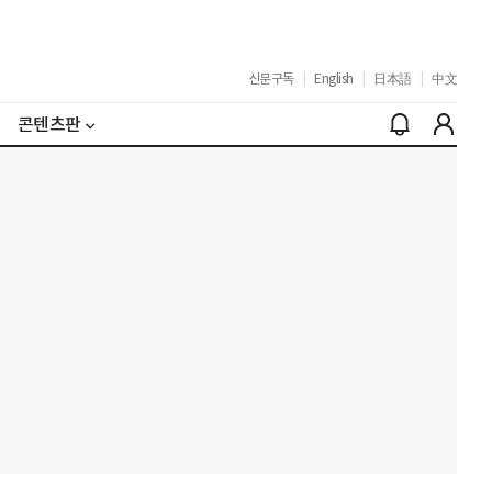
신문구독
|
English
|
日本語
|
中文
콘텐츠판