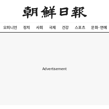
오피니언
정치
사회
국제
건강
스포츠
문화·연예