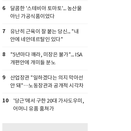
6
달콤한 '스테비아 토마토'... 농산물
아닌 가공식품이었다
7
유난히 근육이 잘 붙는 당신... "내
안에 네안데르탈인 있다"
8
"5년마다 깨라, 미장은 불가"... ISA
개편안에 개미들 분노
9
산업장관 "일하겠다는 의지 막아선
안 돼"…노동장관과 공개적 시각차
10
'당근'에서 구한 20대 가사도우미,
어머니 유품 훔쳐가