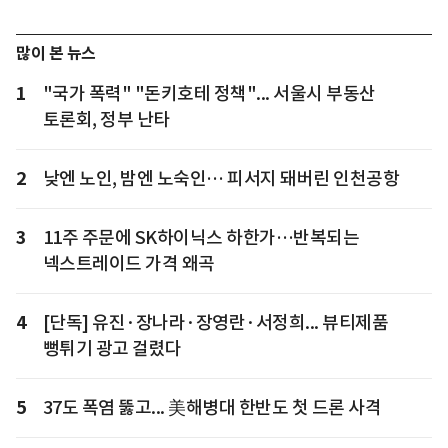
많이 본 뉴스
1
"국가 폭력" "돈키호테 정책"... 서울시 부동산
토론회, 정부 난타
2
낮엔 노인, 밤엔 노숙인… 피서지 돼버린 인천공항
3
11주 주문에 SK하이닉스 하한가…반복되는
넥스트레이드 가격 왜곡
4
[단독] 유진·장나라·장영란·서정희... 뷰티제품
뻥튀기 광고 걸렸다
5
37도 폭염 뚫고... 美해병대 한반도 첫 드론 사격