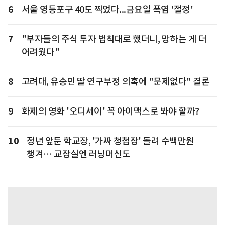
6
서울 영등포구 40도 찍었다...금요일 폭염 '절정'
7
"부자들의 주식 투자 법칙대로 했더니, 망하는 게 더
어려웠다"
8
고려대, 유승민 딸 연구부정 의혹에 "문제없다" 결론
9
화제의 영화 '오디세이' 꼭 아이맥스로 봐야 할까?
10
정년 앞둔 학교장, '가짜 청첩장' 돌려 수백만원
챙겨… 교장실엔 러닝머신도