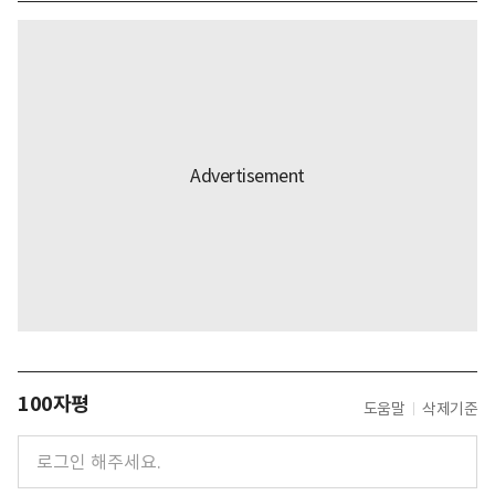
100자평
도움말
삭제기준