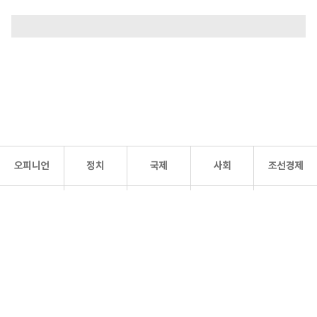
오피니언
정치
국제
사회
조선경제
문화·
조선
스포츠
건강
조선몰
연예
리더스
조선일보 공식 SNS