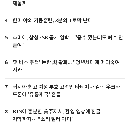
깨울까
4
한미 야외 기동훈련, 3분의 1 토막 난다
5
추미애, 삼성·SK 공개 압박... "용수 줬는데도 폐수 안
줄여"
6
'폐버스 주택' 논란 與 황희... "청년세대에 머리숙여
사과"
7
러시아 최고 여성 부호 고려인 타티야나 김… 우크라
드론에 '유통제국' 흔들
8
BTS에 흥분한 美주지사, 환영 영상에 한글
자막까지… "소리 질러 아미"