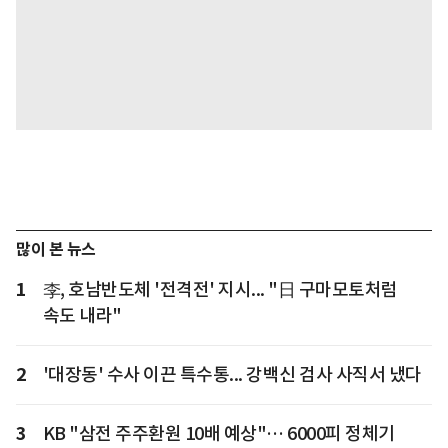
많이 본 뉴스
1
李, 호남반도체 '전격전' 지시... "日 구마모토처럼
속도 내라"
2
'대장동' 수사 이끈 특수통... 강백신 검사 사직서 냈다
3
KB "삼전 주주환원 10배 예상"… 6000피 정체기