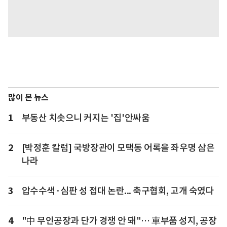
많이 본 뉴스
1
부동산 치솟으니 커지는 '집'안싸움
2
[박정훈 칼럼] 국방장관이 모택동 어록을 좌우명 삼은
나라
3
압수수색·심판 성 접대 논란... 축구협회, 고개 숙였다
4
"中 무인공장과 단가 경쟁 안 돼"… 車부품 성지, 공장