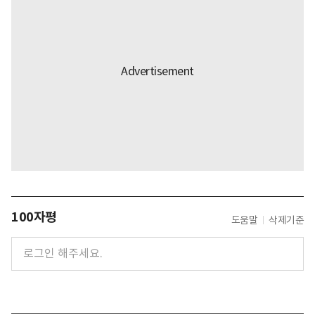
100자평
도움말
삭제기준