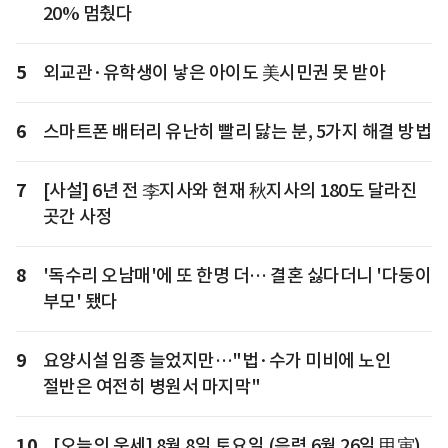
20% 멈췄다
5
외교관·유학생이 낳은 아이도 美시민권 못 받아
6
스마트폰 배터리 유난히 빨리 닳는 분, 5가지 해결 방법
7
[사설] 6년 전 李지사와 현재 秋지사의 180도 달라진
곳간 사정
8
'독수리 오남매'에 또 한명 더… 결혼 싫다더니 '다둥이
부모' 됐다
9
요양시설 임종 늘었지만…"법·수가 미비에 노인
절반은 여전히 병원서 마지막"
10
[오늘의 운세] 8월 8일 토요일 (음력 6월 26일 甲寅)