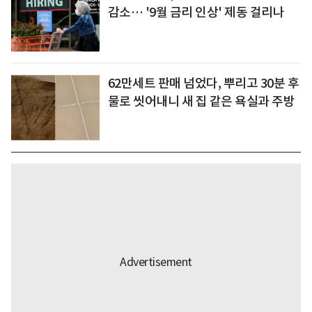
감소… '9월 금리 인상' 제동 걸리나
62만세트 판매 넘었다, 뿌리고 30분 후
물로 씻어내니 새 집 같은 욕실과 주방