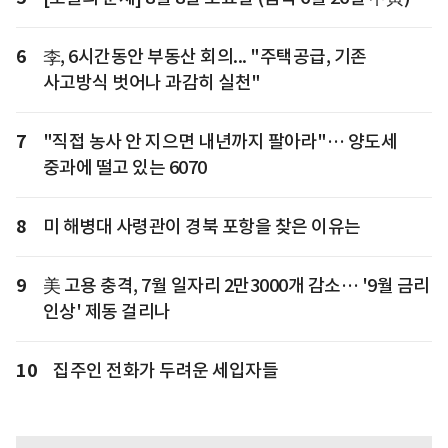
6
李, 6시간동안 부동산 회의... "주택공급, 기존
사고방식 벗어나 과감히 실천"
7
"직접 농사 안 지으면 내년까지 팔아라"… 양도세
중과에 떨고 있는 6070
8
미 해병대 사령관이 경북 포항을 찾은 이유는
9
美 고용 충격, 7월 일자리 2만3000개 감소… '9월 금리
인상' 제동 걸리나
10
집주인 전화가 두려운 세입자들