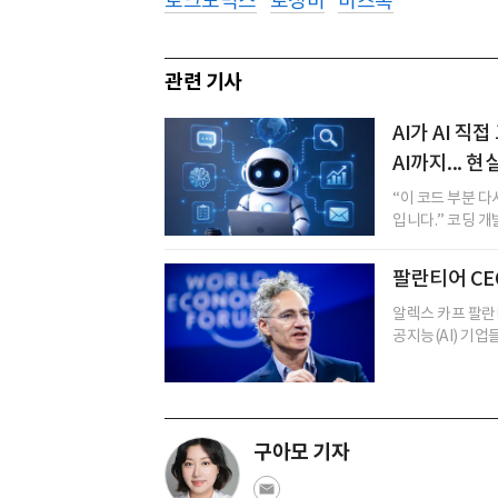
토크노믹스
토성비
비즈톡
관련 기사
AI가 AI 
AI까지... 
“이 코드 부분 다
입니다.” 코딩 개
팔란티어 CE
알렉스 카프 팔란
공지능(AI) 기업
구아모 기자