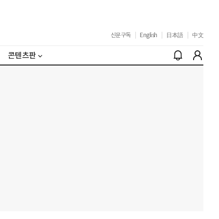
신문구독
|
English
|
日本語
|
中文
콘텐츠판