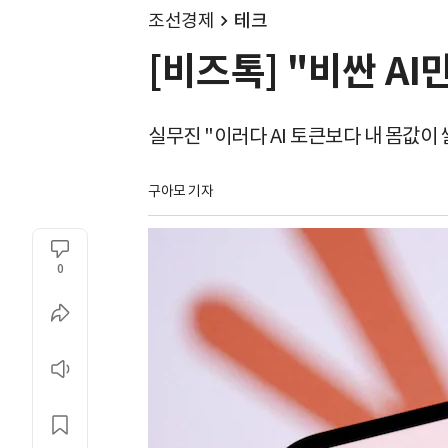
조선경제
테크
[비즈톡] "비싼 AI
실무진 "이러다 AI 토큰보다 내 몸값이 
구아모 기자
0