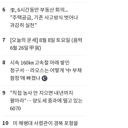
6
李, 6시간동안 부동산 회의...
"주택공급, 기존 사고방식 벗어나
과감히 실천"
7
[오늘의 운세] 8월 8일 토요일 (음력
6월 26일 甲寅)
8
시속 160㎞ 고속철 아래 쌓인
청구서… 라오스는 어떻게 '中 부채
함정'에 빠졌나
9
"직접 농사 안 지으면 내년까지
팔아라"… 양도세 중과에 떨고 있는
6070
10
미 해병대 사령관이 경북 포항을