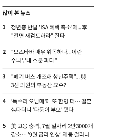
많이 본 뉴스
1
청년층 반발 'ISA 혜택 축소'에... 李
"전면 재검토하라" 질타
2
"모즈타바 매우 위독하다... 이란
수뇌부내 소문 파다"
3
"폐기 버스 개조해 청년주택"... 與
3선 의원의 부동산 묘수?
4
'독수리 오남매'에 또 한명 더… 결혼
싫다더니 '다둥이 부모' 됐다
5
美 고용 충격, 7월 일자리 2만3000개
감소… '9월 금리 인상' 제동 걸리나