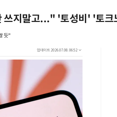
만 쓰지말고..." '토성비' '토
쌀 듯"
업데이트
2026.07.08. 06:52