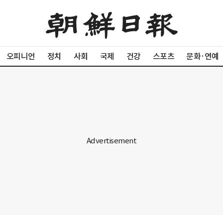
오피니언
정치
사회
국제
건강
스포츠
문화·연예