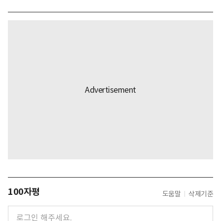
100자평
도움말
삭제기준