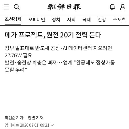
조선경제
오피니언
정치
사회
국제
건강
스포츠
메가 프로젝트, 원전 20기 전력 든다
정부 발표대로 반도체 공장·AI 데이터센터 지으려면
27.7GW 필요
발전·송전망 확충은 빠져… 업계 "완공해도 정상가동
못할 우려"
최인준 기자
안별 기자
업데이트
2026.07.01. 09:21