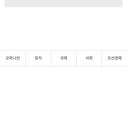
오피니언
정치
국제
사회
조선경제
문화·
조선
스포츠
건강
조선몰
연예
리더스
조선일보 공식 SNS
개인정보처리방침
사이트맵