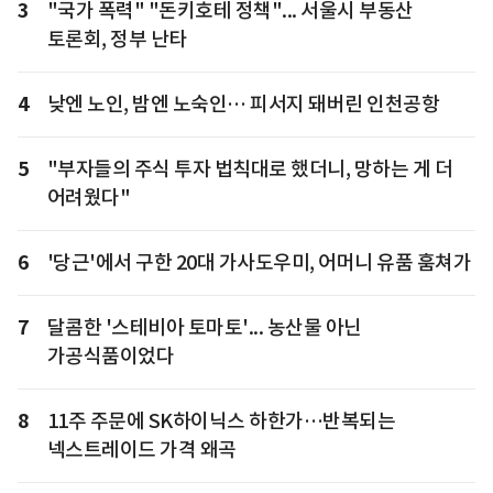
3
"국가 폭력" "돈키호테 정책"... 서울시 부동산
토론회, 정부 난타
4
낮엔 노인, 밤엔 노숙인… 피서지 돼버린 인천공항
5
"부자들의 주식 투자 법칙대로 했더니, 망하는 게 더
어려웠다"
6
'당근'에서 구한 20대 가사도우미, 어머니 유품 훔쳐가
7
달콤한 '스테비아 토마토'... 농산물 아닌
가공식품이었다
8
11주 주문에 SK하이닉스 하한가…반복되는
넥스트레이드 가격 왜곡