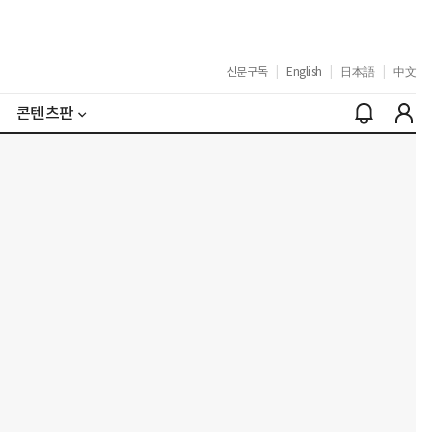
신문구독
|
English
|
日本語
|
中文
콘텐츠판