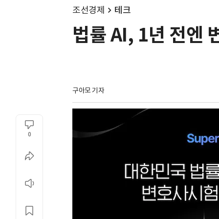
조선경제
테크
법률 AI, 1년 전
구아모 기자
0