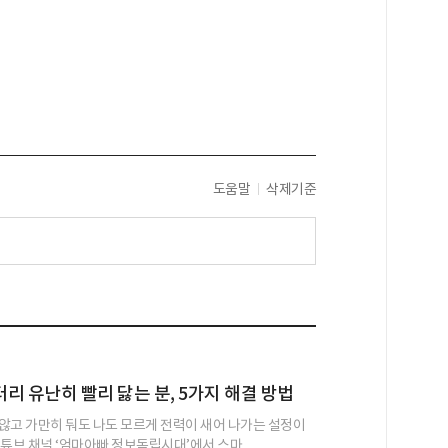
도움말
삭제기준
리 유난히 빨리 닳는 분, 5가지 해결 방법
않고 가만히 둬도 나도 모르게 전력이 새어 나가는 설정이
튜브 채널 ‘엄마아빠 정보독립시대’에서 스마...