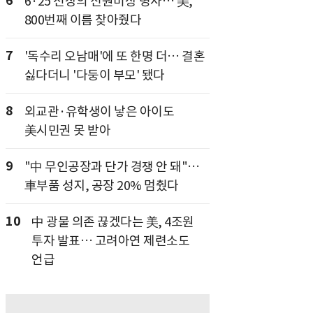
6
6·25 전장의 신원미상 병사… 美,
800번째 이름 찾아줬다
7
'독수리 오남매'에 또 한명 더… 결혼
싫다더니 '다둥이 부모' 됐다
8
외교관·유학생이 낳은 아이도
美시민권 못 받아
9
"中 무인공장과 단가 경쟁 안 돼"…
車부품 성지, 공장 20% 멈췄다
10
中 광물 의존 끊겠다는 美, 4조원
투자 발표… 고려아연 제련소도
언급