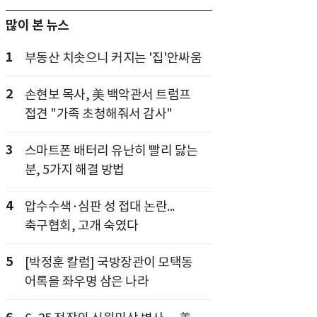
많이 본 뉴스
1
부동산 치솟으니 커지는 '집'안싸움
2
손현보 목사, 美 백악관서 트럼프
접견 "가족 초청해줘서 감사"
3
스마트폰 배터리 유난히 빨리 닳는
분, 5가지 해결 방법
4
압수수색·심판 성 접대 논란...
축구협회, 고개 숙였다
5
[박정훈 칼럼] 국방장관이 모택동
어록을 좌우명 삼은 나라