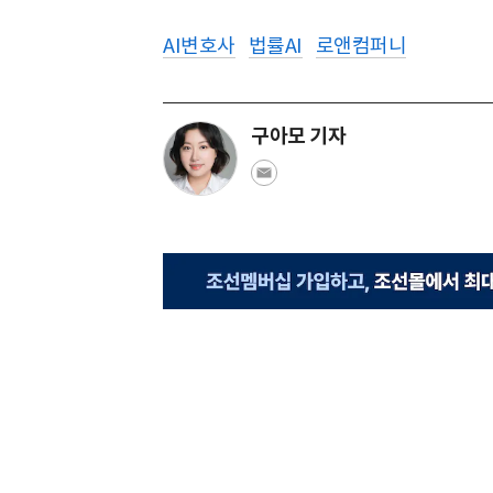
AI변호사
법률AI
로앤컴퍼니
구아모 기자