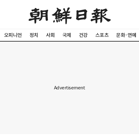
오피니언
정치
사회
국제
건강
스포츠
문화·연예