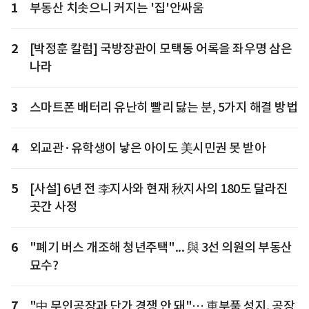
1
부동산 치솟으니 커지는 '집'안싸움
2
[박정훈 칼럼] 국방장관이 모택동 어록을 좌우명 삼은
나라
3
스마트폰 배터리 유난히 빨리 닳는 분, 5가지 해결 방법
4
외교관·유학생이 낳은 아이도 美시민권 못 받아
5
[사설] 6년 전 李지사와 현재 秋지사의 180도 달라진
곳간 사정
6
"폐기 버스 개조해 청년주택"... 與 3선 의원의 부동산
묘수?
7
"中 무인공장과 단가 경쟁 안 돼"… 車부품 성지, 공장