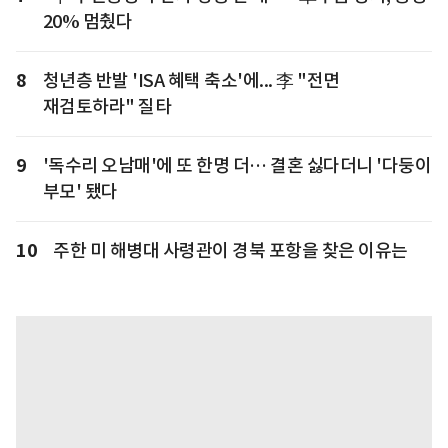
20% 멈췄다
8
청년층 반발 'ISA 혜택 축소'에... 李 "전면
재검토하라" 질타
9
'독수리 오남매'에 또 한명 더… 결혼 싫다더니 '다둥이
부모' 됐다
10
주한 미 해병대 사령관이 경북 포항을 찾은 이유는