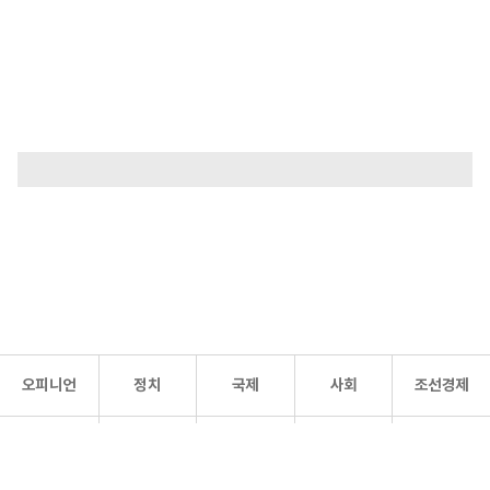
오피니언
정치
국제
사회
조선경제
문화·
조선
스포츠
건강
조선몰
연예
리더스