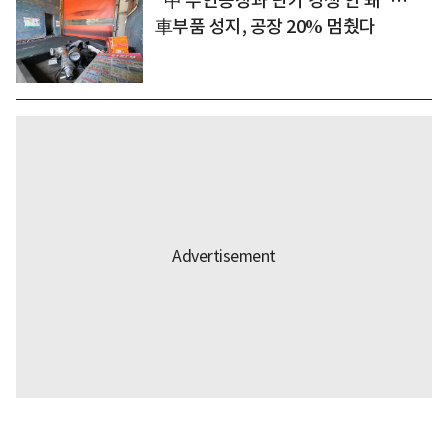
"中 무인공장과 단가 경쟁 안 돼"…
車부품 성지, 공장 20% 멈췄다