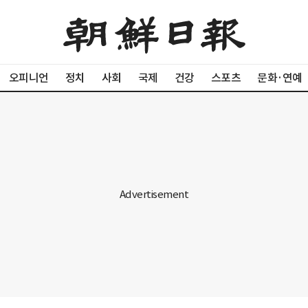
오피니언
정치
사회
국제
건강
스포츠
문화·연예