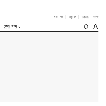
신문구독
|
English
|
日本語
|
中文
콘텐츠판