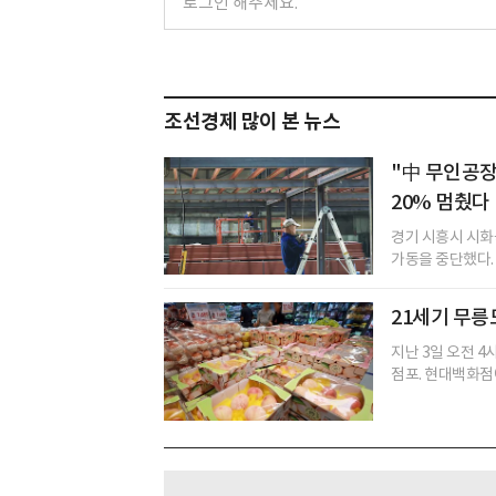
조선경제 많이 본 뉴스
"中 무인공장
20% 멈췄다
경기 시흥시 시화
가동을 중단했다. 
21세기 무릉
지난 3일 오전 
점포. 현대백화점