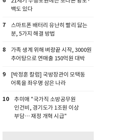
6
21세기 무릉도원에는 또다른 황도·
백도 있다
7
스마트폰 배터리 유난히 빨리 닳는
분, 5가지 해결 방법
8
가족 생계 위해 벼랑끝 시작, 3000원
추어탕으로 연매출 150억원 대박
9
[박정훈 칼럼] 국방장관이 모택동
어록을 좌우명 삼은 나라
10
추미애 "국가직 소방공무원
인건비, 경기도가 1조원 이상
부담… 재정 개혁 시급"