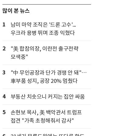
많이 본 뉴스
1
남미 마약 조직은 '드론 고수'...
우크라 용병 뛰며 조종 익혔다
2
"美 합참의장, 이란전 출구전략
모색중"
3
"中 무인공장과 단가 경쟁 안 돼"…
車부품 성지, 공장 20% 멈췄다
4
부동산 치솟으니 커지는 집안 싸움
5
손현보 목사, 美 백악관서 트럼프
접견 "가족 초청해줘서 감사"