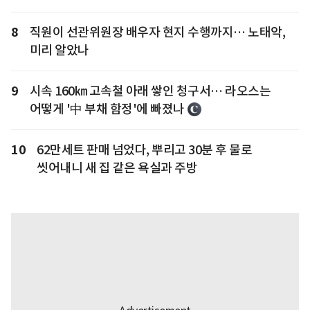
8
직원이 선관위원장 배우자 현지 수행까지… 노태악,
미리 알았나
9
시속 160㎞ 고속철 아래 쌓인 청구서… 라오스는
어떻게 '中 부채 함정'에 빠졌나
10
62만세트 판매 넘었다, 뿌리고 30분 후 물로
씻어내니 새 집 같은 욕실과 주방