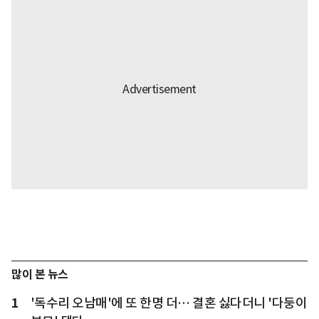
많이 본 뉴스
1
'독수리 오남매'에 또 한명 더… 결혼 싫다더니 '다둥이