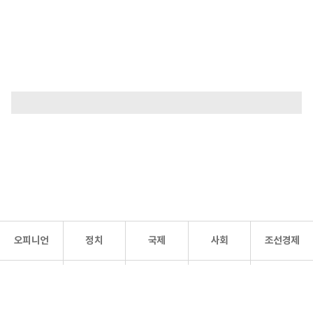
오피니언
정치
국제
사회
조선경제
문화·
조선
스포츠
건강
조선몰
연예
리더스