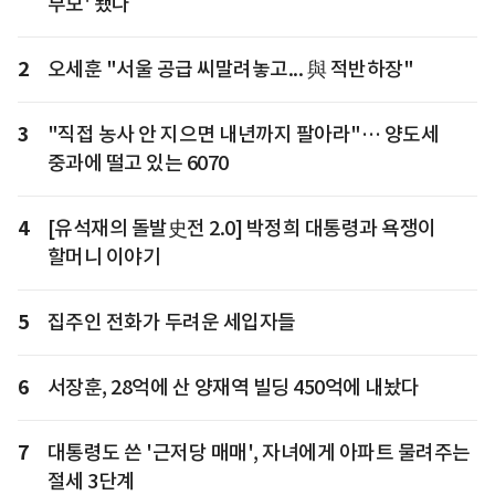
부모' 됐다
2
오세훈 "서울 공급 씨말려놓고... 與 적반하장"
3
"직접 농사 안 지으면 내년까지 팔아라"… 양도세
중과에 떨고 있는 6070
4
[유석재의 돌발史전 2.0] 박정희 대통령과 욕쟁이
할머니 이야기
5
집주인 전화가 두려운 세입자들
6
서장훈, 28억에 산 양재역 빌딩 450억에 내놨다
7
대통령도 쓴 '근저당 매매', 자녀에게 아파트 물려주는
절세 3단계