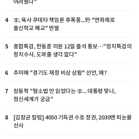
어려웠다"
4
李, 육사 쿠데타 책임론 후폭풍...野 "연좌제로
출신학교 폐교" 반발
5
종합특검, 한동훈 의원 12일 출석 통보…"정치특검의
정치수사, 도와줄 생각 없다"
6
추미애 "경기도 재정 비상 상황" 선언, 왜?
7
장동혁 "형소법 안 읽었다는 李... 대통령 맞나,
정신세계가 궁금"
8
[김창균 칼럼] 4050 기득권 수호 정권, 2030엔 피눈물
선사