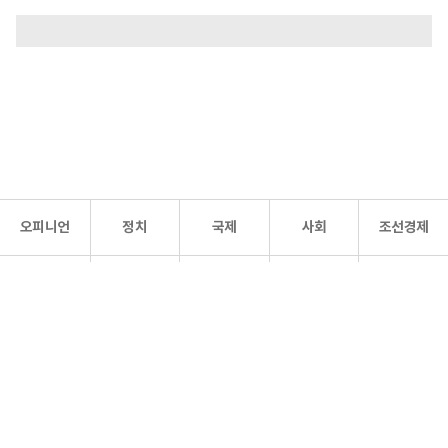
오피니언
정치
국제
사회
조선경제
문화·
조선
스포츠
건강
조선몰
연예
리더스
조선일보 공식 SNS
개인정보처리방침
사이트맵