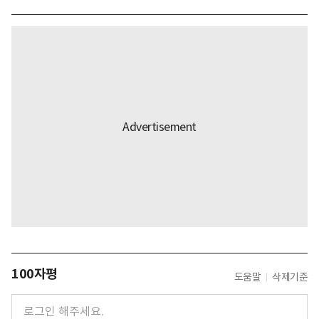
100자평
도움말
삭제기준