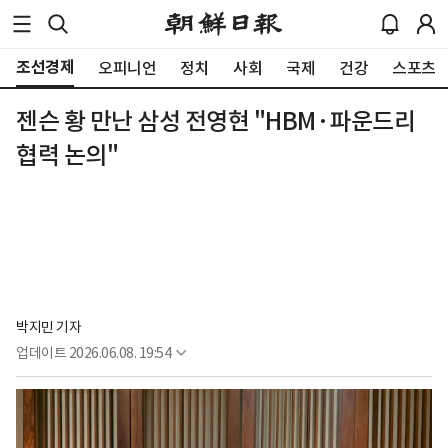
조선경제
오피니언
정치
사회
국제
건강
스포츠
젠슨 황 만난 삼성 전영현 "HBM·파운드리
협력 논의"
박지민 기자
업데이트
2026.06.08. 19:54