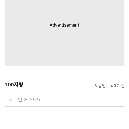
100자평
도움말
삭제기준