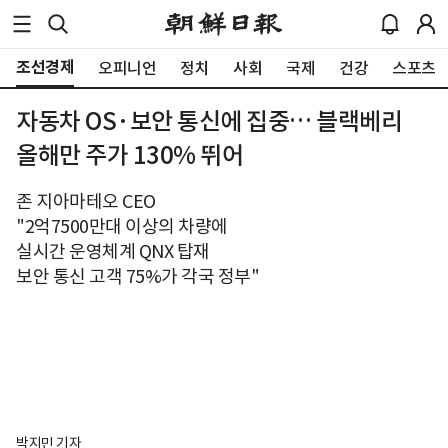
조선경제
오피니언
정치
사회
국제
건강
스포츠
자동차 OS·보안 통신에 집중… 블랙베리
올해만 주가 130% 뛰어
존 지아마테오 CEO
"2억7500만대 이상의 차량에
실시간 운영체계 QNX 탑재
보안 통신 고객 75%가 각국 정부"
박지민 기자