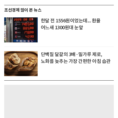
조선경제 많이 본 뉴스
한달 전 1556원이었는데... 환율
어느새 1300원대 눈앞
단백질 달걀의 3배·밀가루 제로,
노화를 늦추는 가장 간편한 아침 습관