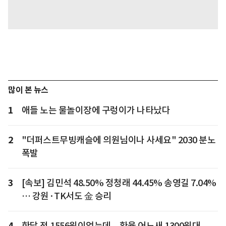
많이 본 뉴스
1
애들 노는 물놀이장에 구렁이가 나타났다
2
"더퍼스트무빙캐슬에 의원님이나 사세요" 2030 분노
폭발
3
[속보] 김민석 48.50% 정청래 44.45% 송영길 7.04%
… 강원·TK서도 金 승리
4
한달 전 1556원이었는데... 환율 어느새 1300원대