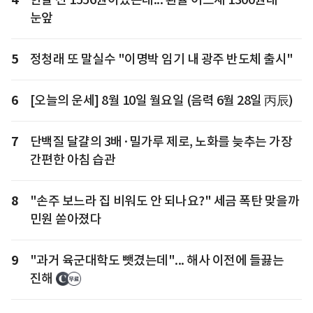
눈앞
5
정청래 또 말실수 "이명박 임기 내 광주 반도체 출시"
6
[오늘의 운세] 8월 10일 월요일 (음력 6월 28일 丙辰)
7
단백질 달걀의 3배·밀가루 제로, 노화를 늦추는 가장
간편한 아침 습관
8
"손주 보느라 집 비워도 안 되나요?" 세금 폭탄 맞을까
민원 쏟아졌다
9
"과거 육군대학도 뺏겼는데"... 해사 이전에 들끓는
진해