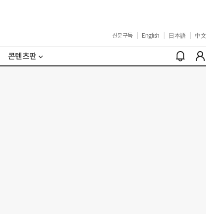
신문구독
|
English
|
日本語
|
中文
콘텐츠판