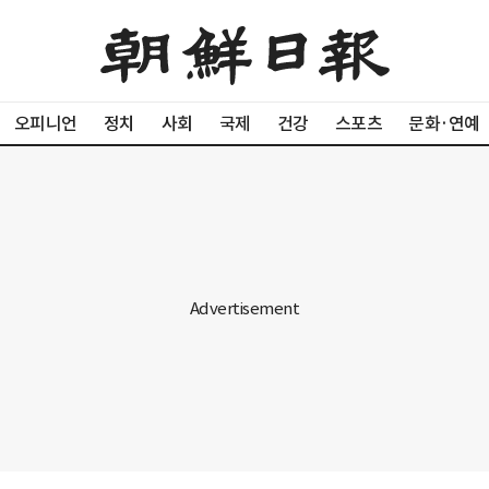
오피니언
정치
사회
국제
건강
스포츠
문화·연예