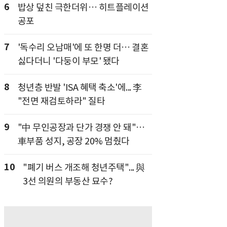
6
밥상 덮친 극한더위… 히트플레이션
공포
7
'독수리 오남매'에 또 한명 더… 결혼
싫다더니 '다둥이 부모' 됐다
8
청년층 반발 'ISA 혜택 축소'에... 李
"전면 재검토하라" 질타
9
"中 무인공장과 단가 경쟁 안 돼"…
車부품 성지, 공장 20% 멈췄다
10
"폐기 버스 개조해 청년주택"... 與
3선 의원의 부동산 묘수?