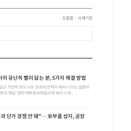
도움말
삭제기준
리 유난히 빨리 닳는 분, 5가지 해결 방법
않고 가만히 둬도 나도 모르게 전력이 새어 나가는 설정이
튜브 채널 ‘엄마아빠 정보독립시대’에서 스마...
과 단가 경쟁 안 돼"… 車부품 성지, 공장