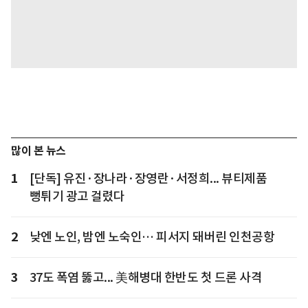
많이 본 뉴스
1
[단독] 유진·장나라·장영란·서정희... 뷰티제품
뻥튀기 광고 걸렸다
2
낮엔 노인, 밤엔 노숙인… 피서지 돼버린 인천공항
3
37도 폭염 뚫고... 美해병대 한반도 첫 드론 사격