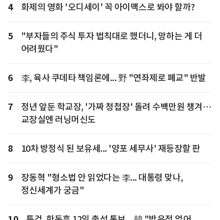
4
화제의 영화 '오디세이' 꼭 아이맥스로 봐야 할까?
5
"부자들의 주식 투자 법칙대로 했더니, 망하는 게 더
어려웠다"
6
李, 육사 쿠데타 책임론에... 野 "연좌제로 폐교" 반발
7
정년 앞둔 학교장, '가짜 청첩장' 돌려 수백만원 챙겨…
교장실엔 러닝머신도
8
10차 방정식 된 보유세... '양포 세무사' 재등장할 판
9
장동혁 "형소법 안 읽었다는 李... 대통령 맞나,
정신세계가 궁금"
10
특검, 한동훈 12일 출석 통보... 韓 "받은적 없어,