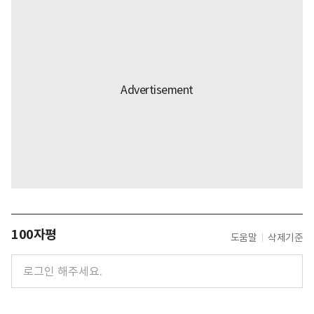
100자평
도움말
삭제기준