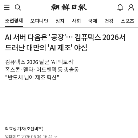
조선경제
오피니언
정치
사회
국제
건강
스포츠
AI 서버 다음은 '공장'… 컴퓨텍스 2026서
드러난 대만의 'AI 제조' 야심
컴퓨텍스 2026 달군 'AI 팩토리'
폭스콘·델타·어드밴텍 등 총출동
"반도체 넘어 제조 혁신"
최효정 기자(조선비즈)
업데이트
2026.06.04. 16:41