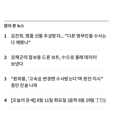
많이 본 뉴스
1
김건희, 명품 선물 추궁받자... "다른 영부인들 수사는
다 해봤냐"
2
英해군의 첩보용 드론 보트, 中으로 몰래 데이터
보냈다
3
"원희룡, '고속道 변경땐 수사받는다'며 원안 지시"
증인 진술 나와
4
[오늘의 운세] 8월 11일 화요일 (음력 6월 29일 丁巳)