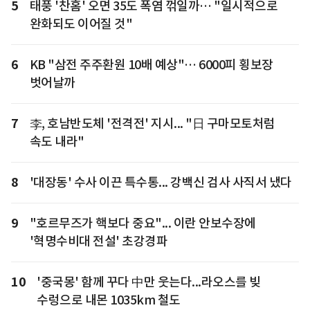
5
태풍 '찬홈' 오면 35도 폭염 꺾일까… "일시적으로
완화되도 이어질 것"
6
KB "삼전 주주환원 10배 예상"… 6000피 횡보장
벗어날까
7
李, 호남반도체 '전격전' 지시... "日 구마모토처럼
속도 내라"
8
'대장동' 수사 이끈 특수통... 강백신 검사 사직서 냈다
9
"호르무즈가 핵보다 중요"... 이란 안보수장에
'혁명수비대 전설' 초강경파
10
'중국몽' 함께 꾸다 中만 웃는다...라오스를 빚
수렁으로 내몬 1035km 철도