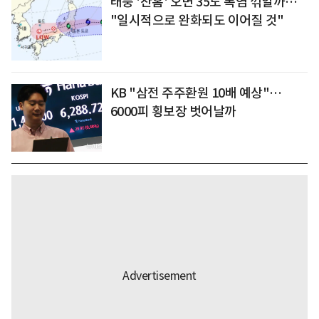
태풍 '찬홈' 오면 35도 폭염 꺾일까…
"일시적으로 완화되도 이어질 것"
KB "삼전 주주환원 10배 예상"…
6000피 횡보장 벗어날까