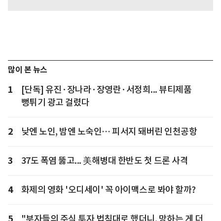
많이 본 뉴스
1
[단독] 유진·장나라·장영란·서정희... 뷰티제품
뻥튀기 광고 걸렸다
2
낮엔 노인, 밤엔 노숙인… 피서지 돼버린 인천공항
3
37도 폭염 뚫고... 美해병대 한반도 첫 드론 사격
4
화제의 영화 '오디세이' 꼭 아이맥스로 봐야 할까?
5
"부자들의 주식 투자 법칙대로 했더니, 망하는 게 더