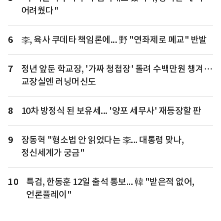
어려웠다"
6
李, 육사 쿠데타 책임론에... 野 "연좌제로 폐교" 반발
7
정년 앞둔 학교장, '가짜 청첩장' 돌려 수백만원 챙겨…
교장실엔 러닝머신도
8
10차 방정식 된 보유세... '양포 세무사' 재등장할 판
9
장동혁 "형소법 안 읽었다는 李... 대통령 맞나,
정신세계가 궁금"
10
특검, 한동훈 12일 출석 통보... 韓 "받은적 없어,
언론플레이"