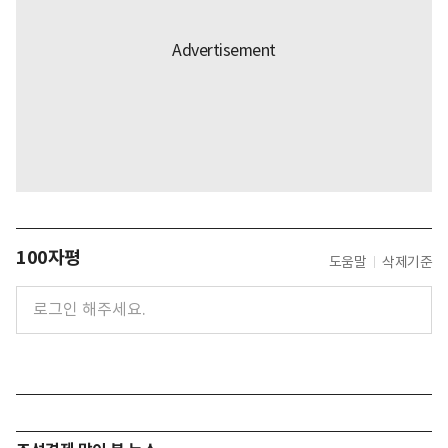
100자평
도움말
삭제기준