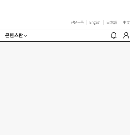
신문구독
|
English
|
日本語
|
中文
콘텐츠판