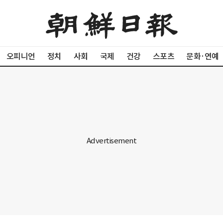
오피니언
정치
사회
국제
건강
스포츠
문화·연예