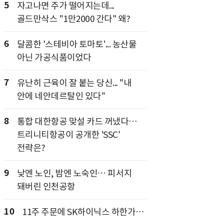
5
자고나면 주가 떨어지는데...
골드만삭스 "1만2000 간다" 왜?
6
달콤한 '스테비아 토마토'... 농산물
아닌 가공식품이었다
7
유난히 근육이 잘 붙는 당신... "내
안에 네안데르탈인 있다"
8
통합 대한항공 맞설 카드 꺼냈다…
트리니티항공이 공개한 'SSC'
전략은?
9
낮엔 노인, 밤엔 노숙인… 피서지
돼버린 인천공항
10
11주 주문에 SK하이닉스 하한가…