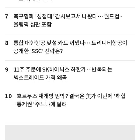
7
축구협회 '성접대' 감사보고서 나왔다… 월드컵·
올림픽 심판 포함
8
통합 대한항공 맞설 카드 꺼냈다… 트리니티항공이
공개한 'SSC' 전략은?
9
11주 주문에 SK하이닉스 하한가…반복되는
넥스트레이드 가격 왜곡
10
호르무즈 재개방 임박? 결국은 美가 이란에 '해협
통제권' 주느냐에 달려