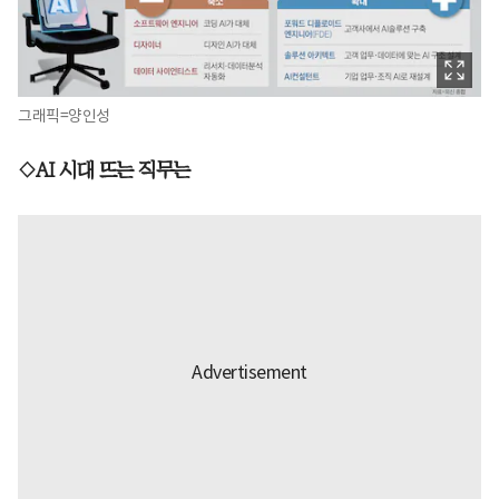
그래픽=양인성
◇AI 시대 뜨는 직무는