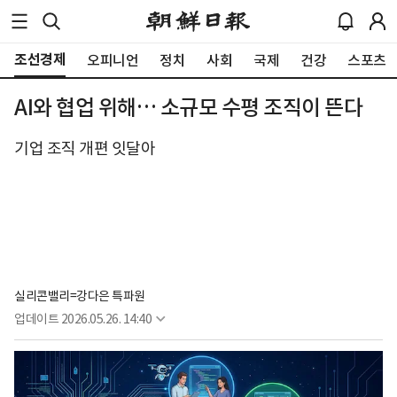
조선경제
오피니언
정치
사회
국제
건강
스포츠
AI와 협업 위해… 소규모 수평 조직이 뜬다
기업 조직 개편 잇달아
실리콘밸리=강다은 특파원
업데이트
2026.05.26. 14:40