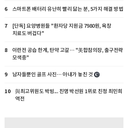
6
스마트폰 배터리 유난히 빨리 닳는 분, 5가지 해결 방법
7
[단독] 요양병원들 "환자당 지원금 7980원, 욕창
치료도 버겁다"
8
이란전 공습 한계, 탄약 고갈… "美합참의장, 출구전략
모색중"
9
남자들뿐인 골프 사진… 아내가 놓친 것
10
與최고위원도 박빙... 친명 박선원 1위로 친청 최민희
역전