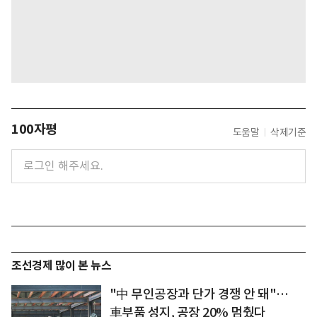
100자평
도움말
삭제기준
조선경제 많이 본 뉴스
"中 무인공장과 단가 경쟁 안 돼"…
車부품 성지, 공장 20% 멈췄다