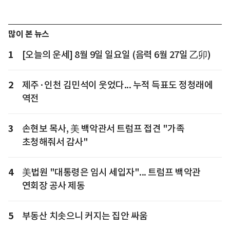
많이 본 뉴스
1
[오늘의 운세] 8월 9일 일요일 (음력 6월 27일 乙卯)
2
제주·인천 김민석이 웃었다... 누적 득표도 정청래에
역전
3
손현보 목사, 美 백악관서 트럼프 접견 "가족
초청해줘서 감사"
4
美법원 "대통령은 임시 세입자"... 트럼프 백악관
연회장 공사 제동
5
부동산 치솟으니 커지는 집안 싸움