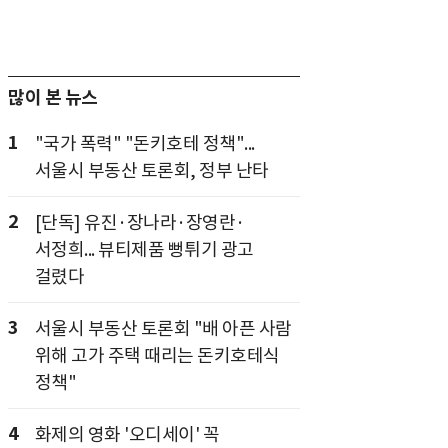
많이 본 뉴스
1
"국가 폭력" "돈키호테 정책"...
서울시 부동산 토론회, 정부 난타
2
[단독] 유진·장나라·장영란·
서정희... 뷰티제품 뻥튀기 광고
걸렸다
3
서울시 부동산 토론회 "배 아픈 사람
위해 고가 주택 때리는 돈키호테식
정책"
4
화제의 영화 '오디세이' 꼭