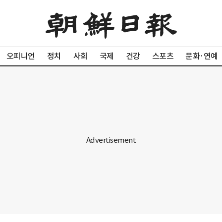
오피니언
정치
사회
국제
건강
스포츠
문화·연예