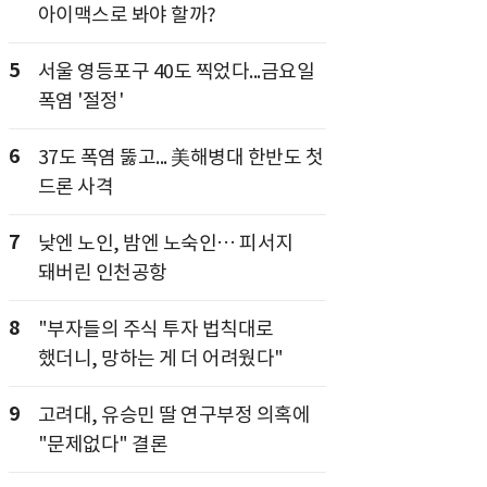
아이맥스로 봐야 할까?
5
서울 영등포구 40도 찍었다...금요일
폭염 '절정'
6
37도 폭염 뚫고... 美해병대 한반도 첫
드론 사격
7
낮엔 노인, 밤엔 노숙인… 피서지
돼버린 인천공항
8
"부자들의 주식 투자 법칙대로
했더니, 망하는 게 더 어려웠다"
9
고려대, 유승민 딸 연구부정 의혹에
"문제없다" 결론