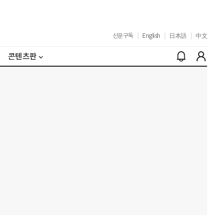
신문구독
|
English
|
日本語
|
中文
콘텐츠판