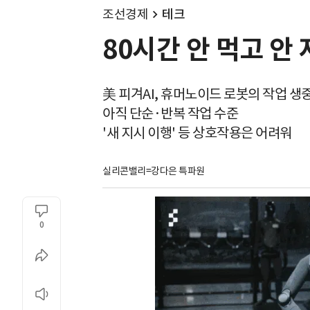
조선경제
테크
80시간 안 먹고 안
美 피겨AI, 휴머노이드 로봇의 작업 생
아직 단순·반복 작업 수준
'새 지시 이행' 등 상호작용은 어려워
실리콘밸리=강다은 특파원
0