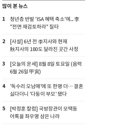
많이 본 뉴스
1
청년층 반발 'ISA 혜택 축소'에... 李
"전면 재검토하라" 질타
2
[사설] 6년 전 李지사와 현재
秋지사의 180도 달라진 곳간 사정
3
[오늘의 운세] 8월 8일 토요일 (음력
6월 26일 甲寅)
4
'독수리 오남매'에 또 한명 더… 결혼
싫다더니 '다둥이 부모' 됐다
5
[박정훈 칼럼] 국방장관이 모택동
어록을 좌우명 삼은 나라