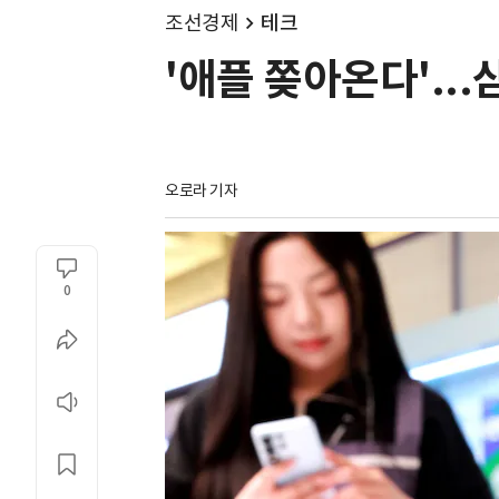
조선경제
테크
'애플 쫒아온다'..
오로라 기자
0