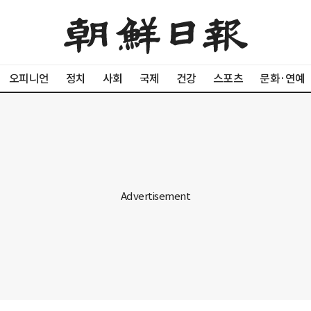
오피니언
정치
사회
국제
건강
스포츠
문화·연예