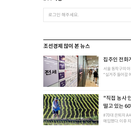
조선경제 많이 본 뉴스
집주인 전화
서울 동작구의 아
“실거주 들어갈 예
"직접 농사 
떨고 있는 60
#70대 은퇴자 A
매입했다. 이후 지