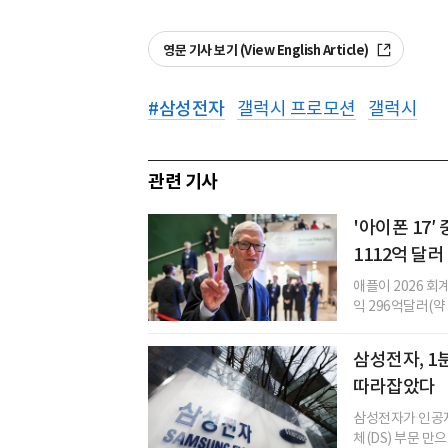
영문 기사 보기 (View English Article)
#
삼성전자
갤럭시 프로모션
갤럭시
관련 기사
'아이폰 17′
1112억 달러
애플이 2026 회계
익 296억달러(약 
삼성전자, 1
따라잡았다
삼성전자가 인공지
체(DS) 부문 만