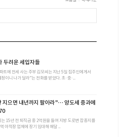
가 두려운 세입자들
파트에 전세 사는 주부 김모씨는 지난 5일 집주인에게서
정이니 나가 달라”는 전화를 받았다. 초·중·...
안 지으면 내년까지 팔아라"… 양도세 중과에
70
씨는 15년 전 퇴직금 중 2억원을 들여 지방 도로변 잡종지를
역 야적장 업체에 장기 임대해 매달 ...