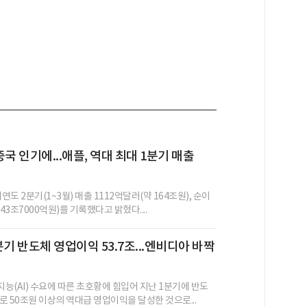
 중국 인기에...애플, 역대 최대 1분기 매출
연도 2분기(1~3월) 매출 1112억달러(약 164조원), 순이
43조7000억원)를 기록했다고 밝혔다....
분기 반도체 영업이익 53.7조...엔비디아 바짝
능(AI) 수요에 따른 초호황에 힘입어 지난 1분기에 반도
으로 50조원 이상의 역대급 영업이익을 달성한 것으로...