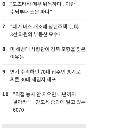
6
"모즈타바 매우 위독하다... 이란
수뇌부내 소문 파다"
7
"폐기 버스 개조해 청년주택"... 與
3선 의원의 부동산 묘수?
8
미 해병대 사령관이 경북 포항을 찾은
이유는
9
변기 수리하던 70대 집주인 흉기로
찌른 30대 세입자 체포
10
"직접 농사 안 지으면 내년까지
팔아라"… 양도세 중과에 떨고 있는
6070