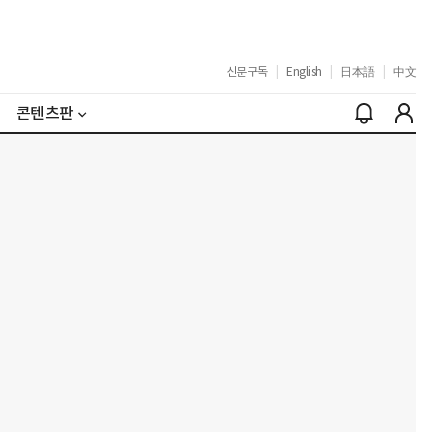
신문구독
|
English
|
日本語
|
中文
콘텐츠판