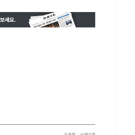
도움말
삭제기준