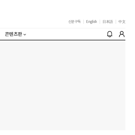
신문구독
|
English
|
日本語
|
中文
콘텐츠판