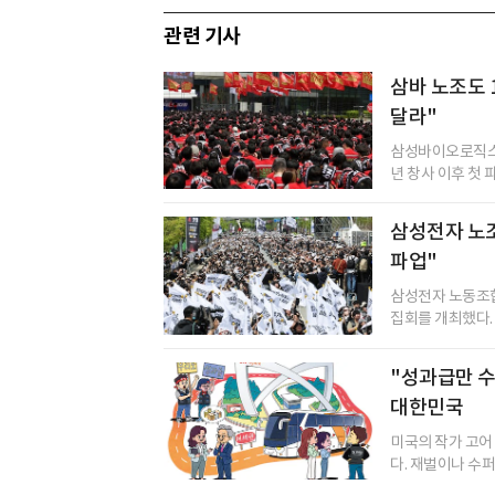
관련 기사
삼바 노조도 1
달라"
삼성바이오로직스 
년 창사 이후 첫 
삼성전자 노조 
파업"
삼성전자 노동조합
집회를 개최했다. 
"성과급만 
대한민국
미국의 작가 고어
다. 재벌이나 수퍼