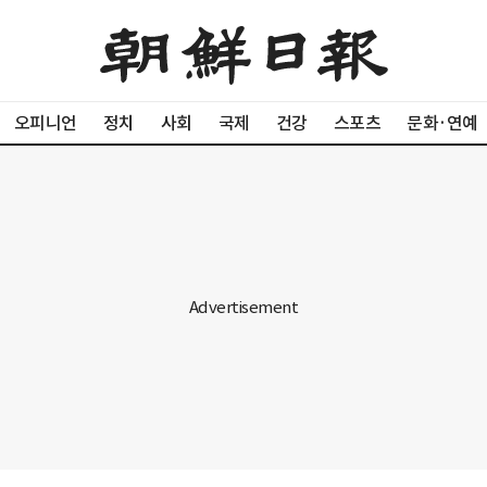
오피니언
정치
사회
국제
건강
스포츠
문화·연예