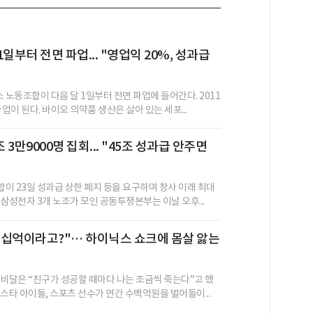
일부터 전면 파업... "영업익 20%, 성과급
노동조합이 다음 달 1일부터 전면 파업에 들어간다. 2011
파업이 된다. 바이오 의약품 생산은 살아 있는 세포...
3만9000명 집회... "45조 성과급 안주면
이 23일 성과급 상한 폐지 등을 요구하며 창사 이래 최대
삼성전자 3개 노조가 모인 공동투쟁본부는 이날 오후...
수십억이라고?"… 하이닉스 쇼크에 몸살 앓는
 비달은 “친구가 성공할 때마다 나는 조금씩 죽는다”고 했
스타 아이돌, 스포츠 선수가 연간 수백억원을 벌어들이...