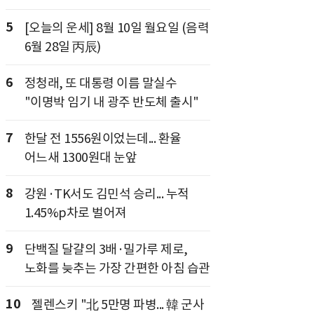
5
[오늘의 운세] 8월 10일 월요일 (음력
6월 28일 丙辰)
6
정청래, 또 대통령 이름 말실수
"이명박 임기 내 광주 반도체 출시"
7
한달 전 1556원이었는데... 환율
어느새 1300원대 눈앞
8
강원·TK서도 김민석 승리... 누적
1.45%p차로 벌어져
9
단백질 달걀의 3배·밀가루 제로,
노화를 늦추는 가장 간편한 아침 습관
10
젤렌스키 "北 5만명 파병... 韓 군사