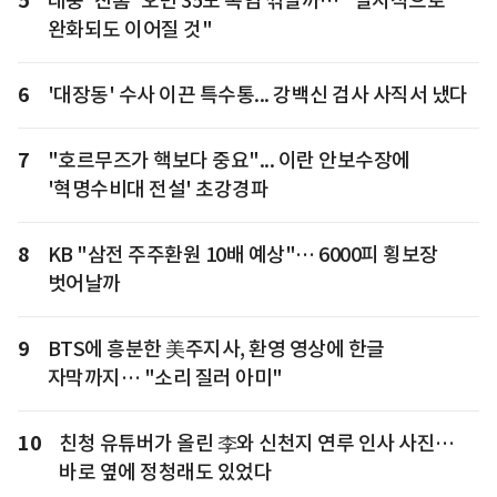
5
태풍 '찬홈' 오면 35도 폭염 꺾일까… "일시적으로
완화되도 이어질 것"
6
'대장동' 수사 이끈 특수통... 강백신 검사 사직서 냈다
7
"호르무즈가 핵보다 중요"... 이란 안보수장에
'혁명수비대 전설' 초강경파
8
KB "삼전 주주환원 10배 예상"… 6000피 횡보장
벗어날까
9
BTS에 흥분한 美주지사, 환영 영상에 한글
자막까지… "소리 질러 아미"
10
친청 유튜버가 올린 李와 신천지 연루 인사 사진…
바로 옆에 정청래도 있었다