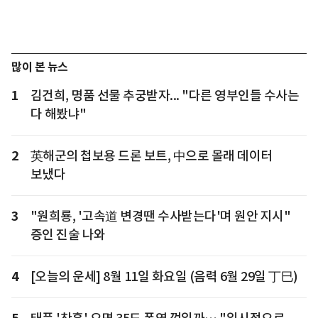
많이 본 뉴스
1
김건희, 명품 선물 추궁받자... "다른 영부인들 수사는
다 해봤냐"
2
英해군의 첩보용 드론 보트, 中으로 몰래 데이터
보냈다
3
"원희룡, '고속道 변경땐 수사받는다'며 원안 지시"
증인 진술 나와
4
[오늘의 운세] 8월 11일 화요일 (음력 6월 29일 丁巳)