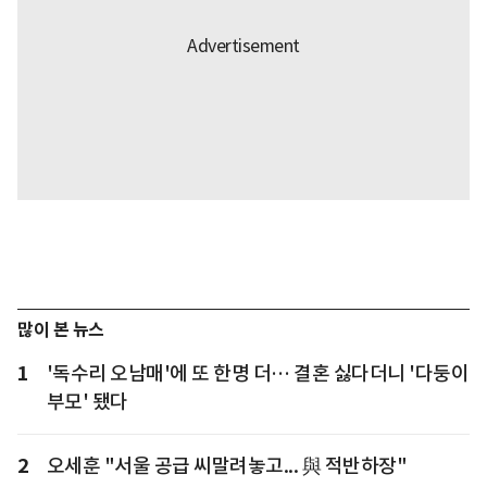
많이 본 뉴스
1
'독수리 오남매'에 또 한명 더… 결혼 싫다더니 '다둥이
부모' 됐다
2
오세훈 "서울 공급 씨말려놓고... 與 적반하장"