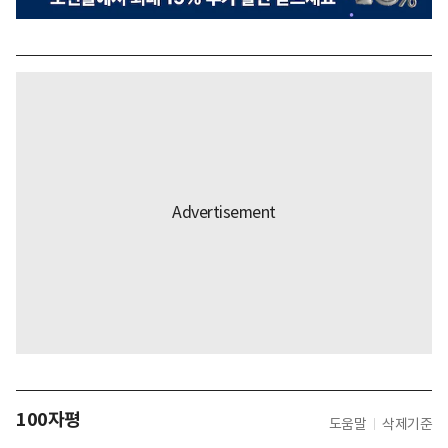
100자평
도움말
삭제기준