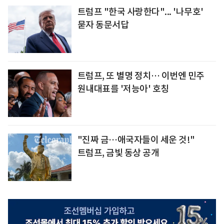
트럼프 "한국 사랑한다"... '나무호'
묻자 동문서답
트럼프, 또 별명 정치… 이번엔 민주
원내대표를 '저능아' 호칭
"진짜 금…애국자들이 세운 것!"
트럼프, 금빛 동상 공개