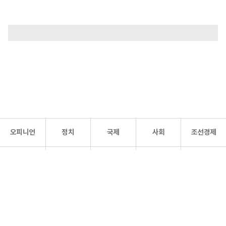
오피니언
정치
국제
사회
조선경제
문화·
조선
스포츠
건강
조선몰
연예
리더스
조선일보 공식 SNS