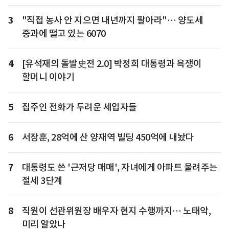
3
"직접 농사 안 지으면 내년까지 팔아라"… 양도세
중과에 떨고 있는 6070
4
[유석재의 돌발史전 2.0] 박정희 대통령과 욕쟁이
할머니 이야기
5
집주인 전화가 두려운 세입자들
6
서장훈, 28억에 산 양재역 빌딩 450억에 내놨다
7
대통령도 쓴 '근저당 매매', 자녀에게 아파트 물려주는
절세 3단계
8
직원이 선관위원장 배우자 현지 수행까지… 노태악,
미리 알았나