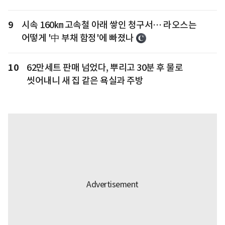
9
시속 160㎞ 고속철 아래 쌓인 청구서… 라오스는
어떻게 '中 부채 함정'에 빠졌나
10
62만세트 판매 넘었다, 뿌리고 30분 후 물로
씻어내니 새 집 같은 욕실과 주방