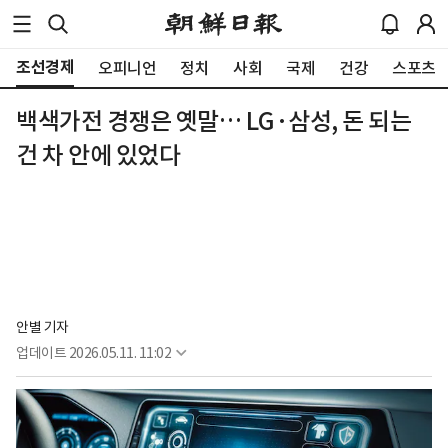
조선경제
오피니언
정치
사회
국제
건강
스포츠
백색가전 경쟁은 옛말… LG·삼성, 돈 되는
건 차 안에 있었다
안별 기자
업데이트
2026.05.11. 11:02