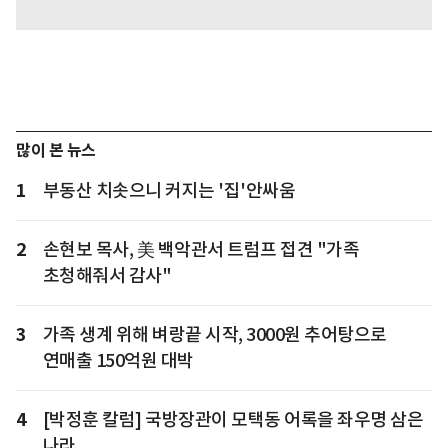
많이 본 뉴스
1
부동산 치솟으니 커지는 '집'안싸움
2
손현보 목사, 美 백악관서 트럼프 접견 "가족
초청해줘서 감사"
3
가족 생계 위해 벼랑끝 시작, 3000원 추어탕으로
연매출 150억원 대박
4
[박정훈 칼럼] 국방장관이 모택동 어록을 좌우명 삼은
나라