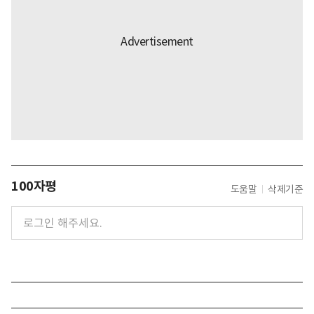
100자평
도움말
삭제기준