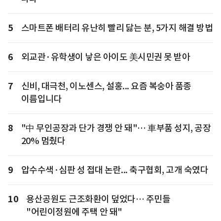
5
스마트폰 배터리 유난히 빨리 닳는 분, 5가지 해결 방법
6
외교관·유학생이 낳은 아이도 美시민권 못 받아
7
신비, 대극천, 이노센스, 설홍... 요즘 복숭아 품종
이름입니다
8
"中 무인공장과 단가 경쟁 안 돼"… 車부품 성지, 공장
20% 멈췄다
9
압수수색·심판 성 접대 논란... 축구협회, 고개 숙였다
10
용산공원도 근조화환이 덮었다… 주민들
"어린이정원에 주택 안 돼"