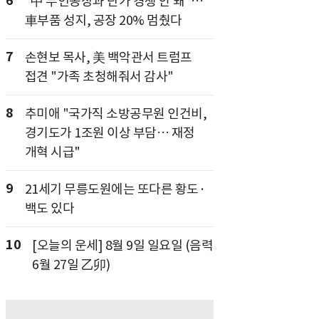
6
"中 무인공장과 단가 경쟁 안 돼"…
車부품 성지, 공장 20% 멈췄다
7
손현보 목사, 美 백악관서 트럼프
접견 "가족 초청해줘서 감사"
8
추미애 "국가직 소방공무원 인건비,
경기도가 1조원 이상 부담… 재정
개혁 시급"
9
21세기 무릉도원에는 또다른 황도·
백도 있다
10
[오늘의 운세] 8월 9일 일요일 (음력
6월 27일 乙卯)