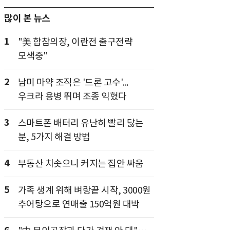
많이 본 뉴스
1
"美 합참의장, 이란전 출구전략
모색중"
2
남미 마약 조직은 '드론 고수'...
우크라 용병 뛰며 조종 익혔다
3
스마트폰 배터리 유난히 빨리 닳는
분, 5가지 해결 방법
4
부동산 치솟으니 커지는 집안 싸움
5
가족 생계 위해 벼랑끝 시작, 3000원
추어탕으로 연매출 150억원 대박