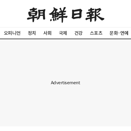
오피니언
정치
사회
국제
건강
스포츠
문화·연예