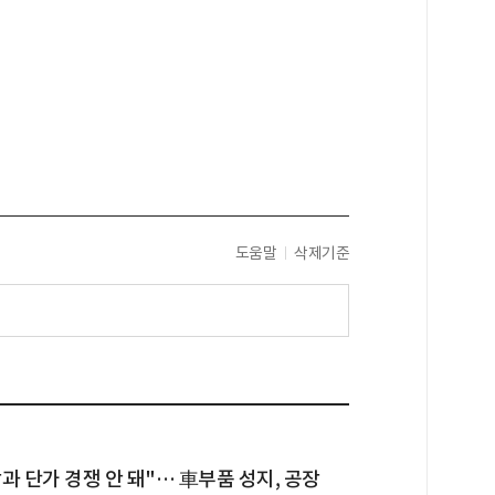
도움말
삭제기준
과 단가 경쟁 안 돼"… 車부품 성지, 공장