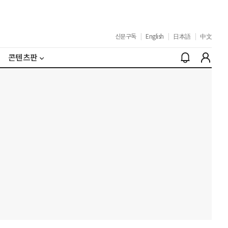
신문구독
|
English
|
日本語
|
中文
콘텐츠판