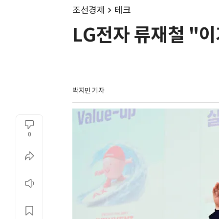
조선경제
테크
LG전자 류재철 "이
박지민 기자
0