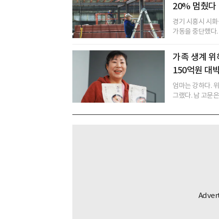
20% 멈췄다
경기 시흥시 시화
가동을 중단했다. 
가족 생계 위
150억원 대
엄마는 강하다. 
그랬다. 남 고문은