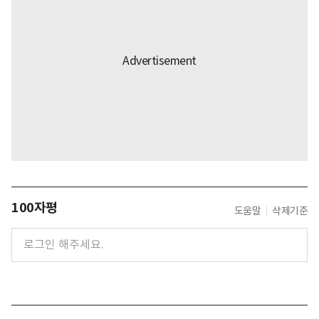
100자평
도움말
삭제기준