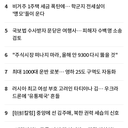
4
비거주 1주택 세금 폭탄에… 학군지 전세살이
'맹모'들이 운다
5
국보법 수사받자 문닫은 여행사… 피해자 수백명 소송
검토
6
"주식시장 떠나지 마라, 올해 안 9300 다시 뚫을 것"
7
최대 1000대 운반 로봇… 영하 25도 구역도 자동화
8
러시아 최고 여성 부호 고려인 타티야나 김… 우크라
드론에 '유통제국' 흔들
9
[朝鮮칼럼] 중앙에 선 김주애, 북한 권력 세습의 신호