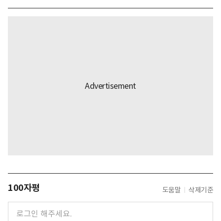
100자평
도움말
삭제기준