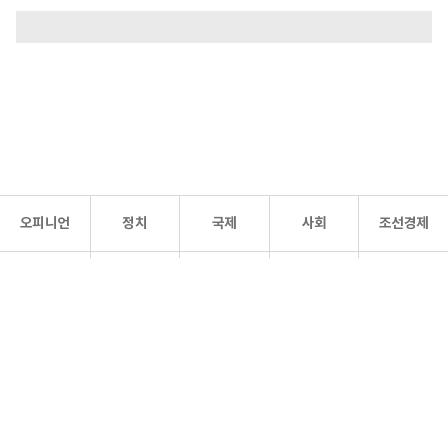
오피니언
정치
국제
사회
조선경제
문화·
조선
스포츠
건강
조선몰
연예
리더스
조선일보 공식 SNS
개인정보처리방침
사이트맵