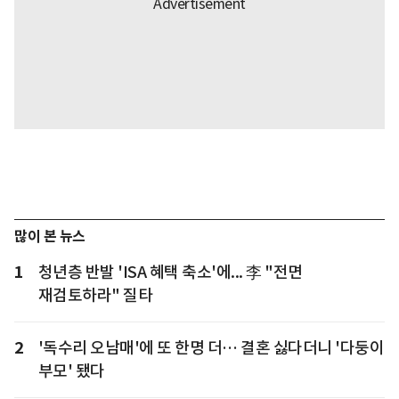
많이 본 뉴스
1
청년층 반발 'ISA 혜택 축소'에... 李 "전면
재검토하라" 질타
2
'독수리 오남매'에 또 한명 더… 결혼 싫다더니 '다둥이
부모' 됐다