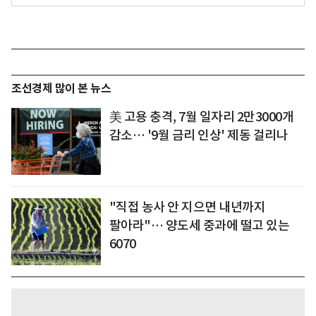
조선경제 많이 본 뉴스
美 고용 충격, 7월 일자리 2만3000개
감소… '9월 금리 인상' 제동 걸리나
"직접 농사 안 지으면 내년까지
팔아라"… 양도세 중과에 떨고 있는
6070