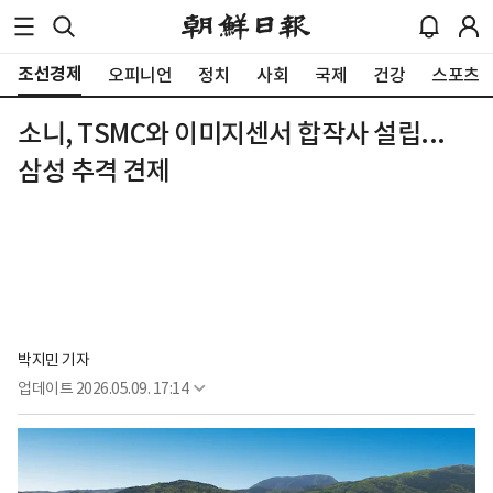
조선경제
오피니언
정치
사회
국제
건강
스포츠
소니, TSMC와 이미지센서 합작사 설립...
삼성 추격 견제
박지민 기자
업데이트
2026.05.09. 17:14