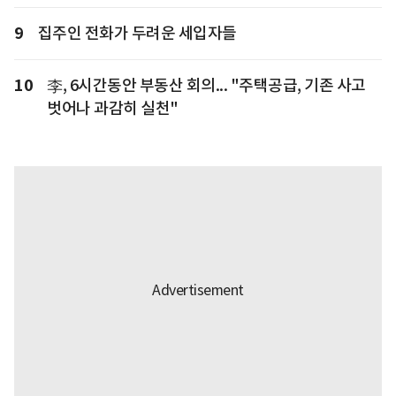
9
집주인 전화가 두려운 세입자들
10
李, 6시간동안 부동산 회의... "주택공급, 기존 사고
벗어나 과감히 실천"