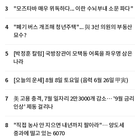
3
"모즈타바 매우 위독하다... 이란 수뇌부내 소문 파다"
4
"폐기 버스 개조해 청년주택"... 與 3선 의원의 부동산
묘수?
5
[박정훈 칼럼] 국방장관이 모택동 어록을 좌우명 삼은
나라
6
[오늘의 운세] 8월 8일 토요일 (음력 6월 26일 甲寅)
7
美 고용 충격, 7월 일자리 2만3000개 감소… '9월 금리
인상' 제동 걸리나
8
"직접 농사 안 지으면 내년까지 팔아라"… 양도세
중과에 떨고 있는 6070