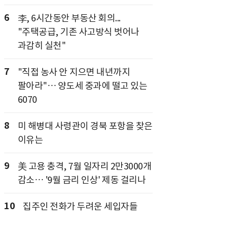
6
李, 6시간동안 부동산 회의...
"주택공급, 기존 사고방식 벗어나
과감히 실천"
7
"직접 농사 안 지으면 내년까지
팔아라"… 양도세 중과에 떨고 있는
6070
8
미 해병대 사령관이 경북 포항을 찾은
이유는
9
美 고용 충격, 7월 일자리 2만3000개
감소… '9월 금리 인상' 제동 걸리나
10
집주인 전화가 두려운 세입자들