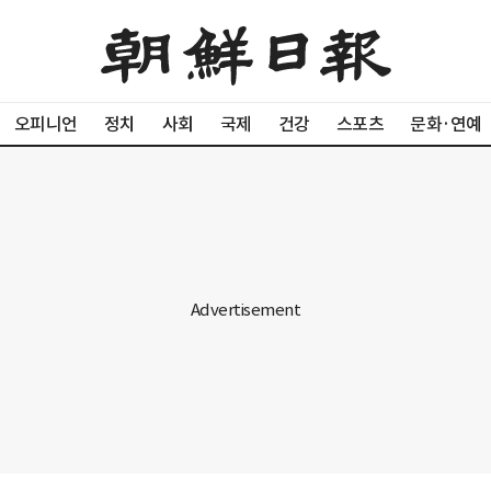
오피니언
정치
사회
국제
건강
스포츠
문화·연예