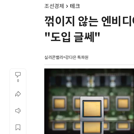
조선경제
테크
꺾이지 않는 엔비디아
"도입 글쎄"
실리콘밸리=강다은 특파원
0