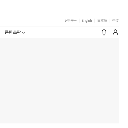
신문구독
|
English
|
日本語
|
中文
콘텐츠판