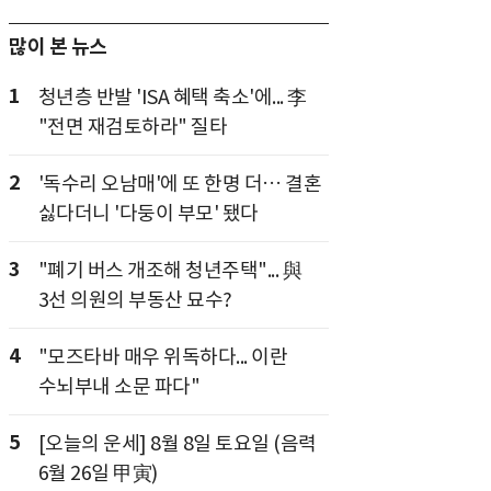
많이 본 뉴스
1
청년층 반발 'ISA 혜택 축소'에... 李
"전면 재검토하라" 질타
2
'독수리 오남매'에 또 한명 더… 결혼
싫다더니 '다둥이 부모' 됐다
3
"폐기 버스 개조해 청년주택"... 與
3선 의원의 부동산 묘수?
4
"모즈타바 매우 위독하다... 이란
수뇌부내 소문 파다"
5
[오늘의 운세] 8월 8일 토요일 (음력
6월 26일 甲寅)