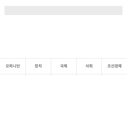
오피니언
정치
국제
사회
조선경제
문화·
조선
스포츠
건강
조선몰
연예
리더스
조선일보 공식 SNS