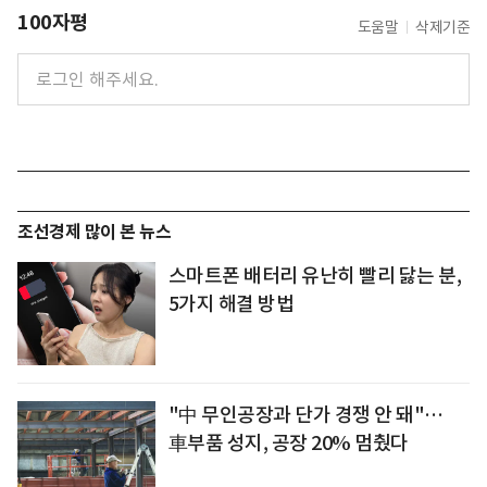
100자평
도움말
삭제기준
조선경제 많이 본 뉴스
스마트폰 배터리 유난히 빨리 닳는 분,
5가지 해결 방법
"中 무인공장과 단가 경쟁 안 돼"…
車부품 성지, 공장 20% 멈췄다