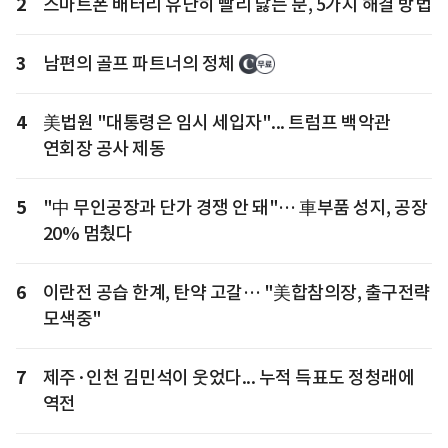
2
스마트폰 배터리 유난히 빨리 닳는 분, 5가지 해결 방법
3
남편의 골프 파트너의 정체
4
美법원 "대통령은 임시 세입자"... 트럼프 백악관
연회장 공사 제동
5
"中 무인공장과 단가 경쟁 안 돼"… 車부품 성지, 공장
20% 멈췄다
6
이란전 공습 한계, 탄약 고갈… "美합참의장, 출구전략
모색중"
7
제주·인천 김민석이 웃었다... 누적 득표도 정청래에
역전