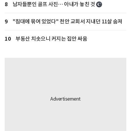
8
남자들뿐인 골프 사진… 아내가 놓친 것
9
"침대에 묶여 있었다" 천안 교회서 지내던 11살 숨져
10
부동산 치솟으니 커지는 집안 싸움