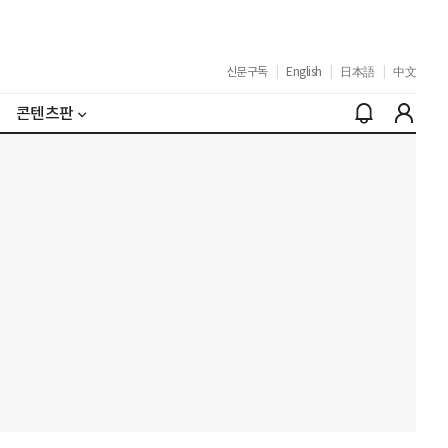
신문구독
|
English
|
日本語
|
中文
콘텐츠판