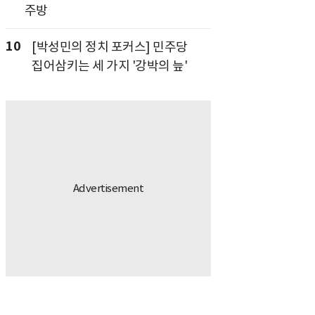
주방
10
[박성민의 정치 포커스] 민주당
집어삼키는 세 가지 '강박의 늪'