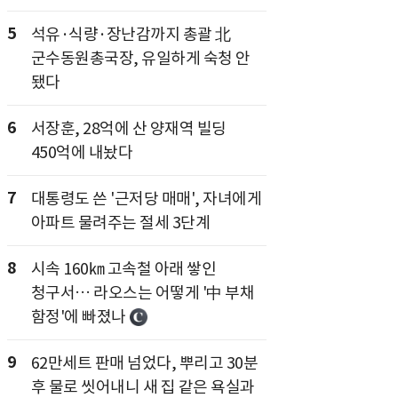
5
석유·식량·장난감까지 총괄 北
군수동원총국장, 유일하게 숙청 안
됐다
6
서장훈, 28억에 산 양재역 빌딩
450억에 내놨다
7
대통령도 쓴 '근저당 매매', 자녀에게
아파트 물려주는 절세 3단계
8
시속 160㎞ 고속철 아래 쌓인
청구서… 라오스는 어떻게 '中 부채
함정'에 빠졌나
9
62만세트 판매 넘었다, 뿌리고 30분
후 물로 씻어내니 새 집 같은 욕실과