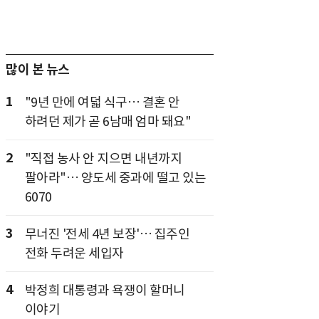
많이 본 뉴스
1
"9년 만에 여덟 식구… 결혼 안
하려던 제가 곧 6남매 엄마 돼요"
2
"직접 농사 안 지으면 내년까지
팔아라"… 양도세 중과에 떨고 있는
6070
3
무너진 '전세 4년 보장'… 집주인
전화 두려운 세입자
4
박정희 대통령과 욕쟁이 할머니
이야기