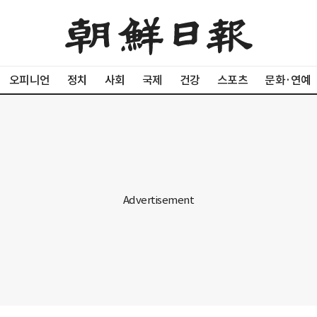
오피니언
정치
사회
국제
건강
스포츠
문화·연예