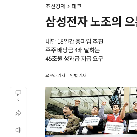
조선경제
테크
삼성전자 노조의 으름
내달 18일간 총파업 추진
주주 배당금 4배 달하는
45조원 성과급 지급 요구
오로라 기자
안별 기자
0