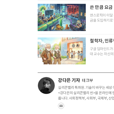
쓴 만큼 요금
앤스로픽이 이달 
금을 도입하기로 했
철학자, 인류
구글 딥마인드가 
대 교수는 자신의 
강다은 기자
테크부
실리콘밸리 특파원. 기술이 바꾸는 세상 
<강다은의 실리콘밸리 씬>을 온라인에 연
룹니다. 사회정책부, 사회부, 국제부, 