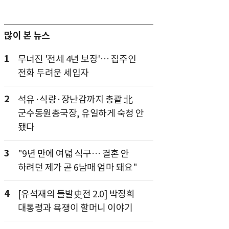
많이 본 뉴스
1
무너진 '전세 4년 보장'… 집주인
전화 두려운 세입자
2
석유·식량·장난감까지 총괄 北
군수동원총국장, 유일하게 숙청 안
됐다
3
"9년 만에 여덟 식구… 결혼 안
하려던 제가 곧 6남매 엄마 돼요"
4
[유석재의 돌발史전 2.0] 박정희
대통령과 욕쟁이 할머니 이야기