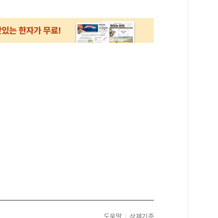
도움말
삭제기준