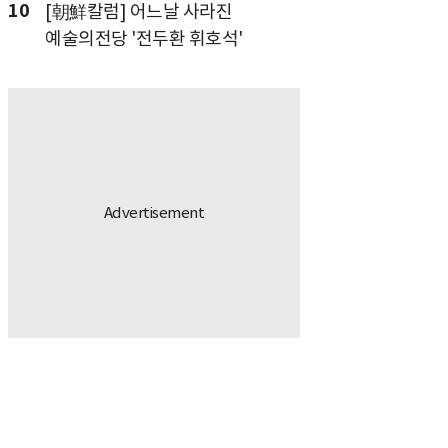
10
[朝鮮칼럼] 어느날 사라진
예술의전당 '전두환 휘호석'