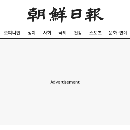
오피니언
정치
사회
국제
건강
스포츠
문화·연예