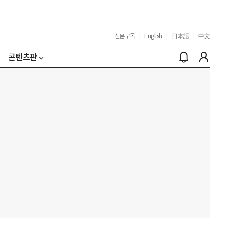
신문구독
|
English
|
日本語
|
中文
콘텐츠판