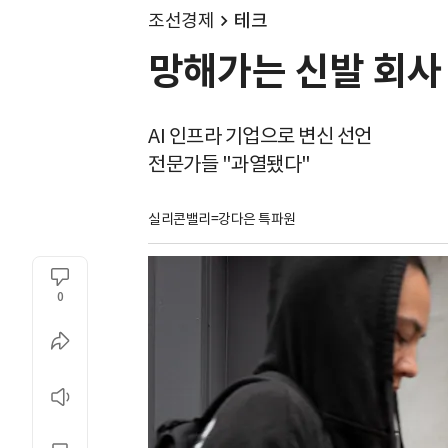
조선경제
테크
망해가는 신발 회사 
AI 인프라 기업으로 변신 선언
전문가들 "과열됐다"
실리콘밸리=강다은 특파원
0