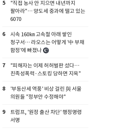
5
"직접 농사 안 지으면 내년까지
팔아라"… 양도세 중과에 떨고 있는
6070
6
시속 160㎞ 고속철 아래 쌓인
청구서… 라오스는 어떻게 '中 부채
함정'에 빠졌나
7
"피해자는 이제 허허벌판 섰다…
친족성폭력·스토킹 당하면 지옥"
8
'부동산세 역풍' 비상 걸린 與 서울
의원들 "정부안 수정해야"
9
트럼프, '원정 출산 차단' 행정명령
서명