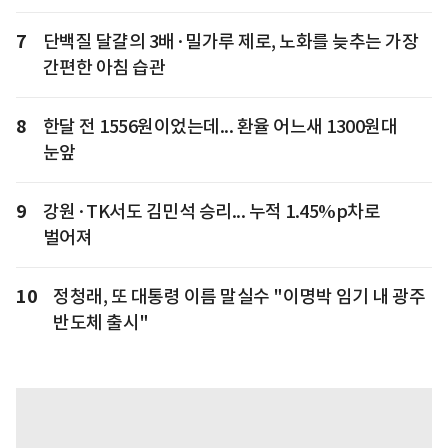
7
단백질 달걀의 3배·밀가루 제로, 노화를 늦추는 가장
간편한 아침 습관
8
한달 전 1556원이었는데... 환율 어느새 1300원대
눈앞
9
강원·TK서도 김민석 승리... 누적 1.45%p차로
벌어져
10
정청래, 또 대통령 이름 말실수 "이명박 임기 내 광주
반도체 출시"