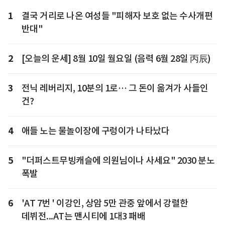
1
결국 거리로 나온 여성들 "피해자 보호 없는 수사개편
반대"
2
[오늘의 운세] 8월 10일 월요일 (음력 6월 28일 丙辰)
3
전닉 레버리지, 10분의 1로… 그 돈이 옮겨가 사들인
건?
4
애들 노는 물놀이장에 구렁이가 나타났다
5
"더퍼스트무빙캐슬에 의원님이나 사세요" 2030 분노
폭발
6
'AT 7번 ' 이강인, 상암 5만 관중 앞에서 강렬한
데뷔전...AT는 맨시티에 1대3 패배