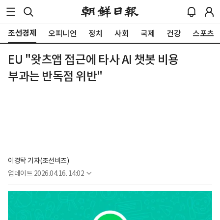
조선경제
오피니언
정치
사회
국제
건강
스포츠
EU "왓츠앱 접근에 타사 AI 챗봇 비용
부과는 반독점 위반"
이경탁 기자(조선비즈)
업데이트
2026.04.16. 14:02