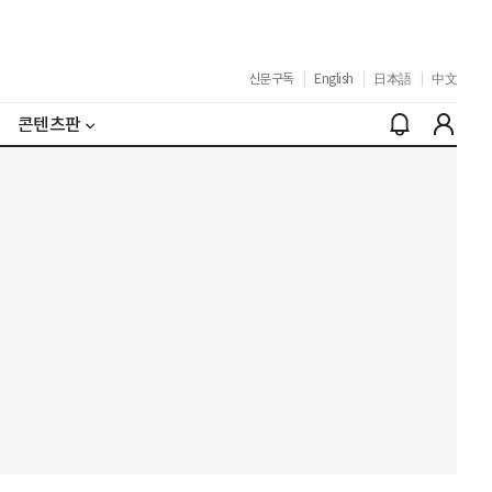
신문구독
|
English
|
日本語
|
中文
콘텐츠판