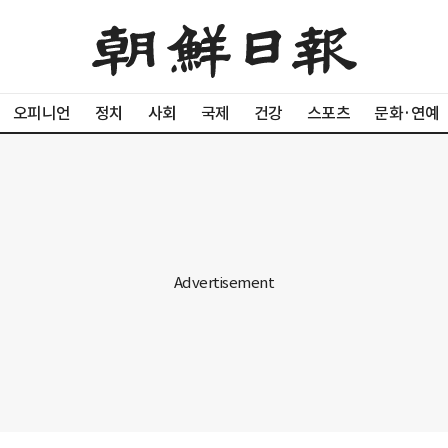
오피니언
정치
사회
국제
건강
스포츠
문화·연예