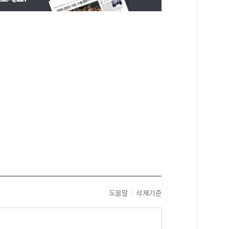
도움말
삭제기준