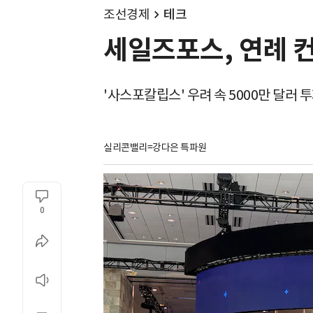
조선경제
테크
세일즈포스, 연례 컨
'사스포칼립스' 우려 속 5000만 달러 
실리콘밸리=강다은 특파원
0