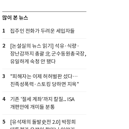
많이 본 뉴스
1
집주인 전화가 두려운 세입자들
2
[논설실의 뉴스 읽기] 석유·식량·
장난감까지 총괄 北 군수동원총국장,
유일하게 숙청 안 됐다
3
"피해자는 이제 허허벌판 섰다…
친족성폭력·스토킹 당하면 지옥"
4
기존 '절세 계좌'까지 칼질... ISA
개편안에 개미들 분통
5
[유석재의 돌발史전 2.0] 박정희