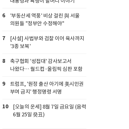
대통령과 욕쟁이 할머니 이야기
6
'부동산세 역풍' 비상 걸린 與 서울
의원들 "정부안 수정해야"
7
[사설] 사법부와 검찰 이어 육사까지
'3종 보복'
8
축구협회 '성접대' 감사보고서
나왔다… 월드컵·올림픽 심판 포함
9
트럼프, '원정 출산 아기에 美시민권
부여 금지' 행정명령 서명
10
[오늘의 운세] 8월 7일 금요일 (음력
6월 25일 癸丑)