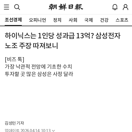
조선경제
오피니언
정치
사회
국제
건강
스포츠
하이닉스는 1인당 성과급 13억? 삼성전자
노조 주장 따져보니
[비즈 톡]
가장 낙관적 전망에 기초한 수치
투자할 곳 많은 삼성은 사정 달라
김성민 기자
업데이트
2026.04.14. 10:13