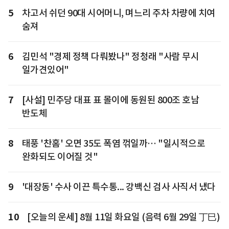
5
차고서 쉬던 90대 시어머니, 며느리 주차 차량에 치여
숨져
6
김민석 "경제 정책 다뤄봤나" 정청래 "사람 무시
일가견있어"
7
[사설] 민주당 대표 표 몰이에 동원된 800조 호남
반도체
8
태풍 '찬홈' 오면 35도 폭염 꺾일까… "일시적으로
완화되도 이어질 것"
9
'대장동' 수사 이끈 특수통... 강백신 검사 사직서 냈다
10
[오늘의 운세] 8월 11일 화요일 (음력 6월 29일 丁巳)