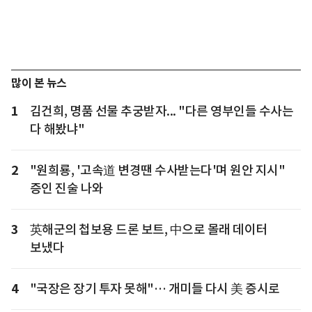
많이 본 뉴스
1
김건희, 명품 선물 추궁받자... "다른 영부인들 수사는
다 해봤냐"
2
"원희룡, '고속道 변경땐 수사받는다'며 원안 지시"
증인 진술 나와
3
英해군의 첩보용 드론 보트, 中으로 몰래 데이터
보냈다
4
"국장은 장기 투자 못해"… 개미들 다시 美 증시로