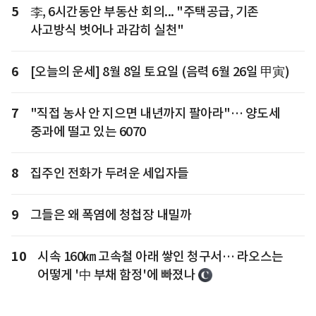
5
李, 6시간동안 부동산 회의... "주택공급, 기존
사고방식 벗어나 과감히 실천"
6
[오늘의 운세] 8월 8일 토요일 (음력 6월 26일 甲寅)
7
"직접 농사 안 지으면 내년까지 팔아라"… 양도세
중과에 떨고 있는 6070
8
집주인 전화가 두려운 세입자들
9
그들은 왜 폭염에 청첩장 내밀까
10
시속 160㎞ 고속철 아래 쌓인 청구서… 라오스는
어떻게 '中 부채 함정'에 빠졌나