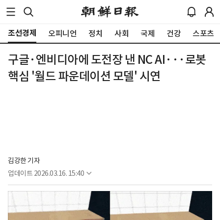
조선경제
오피니언
정치
사회
국제
건강
스포츠
구글·엔비디아에 도전장 낸 NC AI···로봇
핵심 '월드 파운데이션 모델' 시연
김강한 기자
업데이트
2026.03.16. 15:40