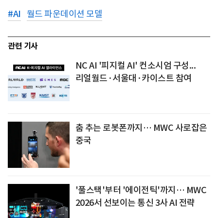
#
AI
월드 파운데이션 모델
관련 기사
NC AI '피지컬 AI' 컨소시엄 구성...
리얼월드·서울대·카이스트 참여
춤 추는 로봇폰까지… MWC 사로잡은
중국
'풀스택'부터 '에이전틱'까지… MWC
2026서 선보이는 통신 3사 AI 전략