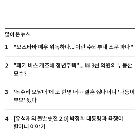
많이 본 뉴스
1
"모즈타바 매우 위독하다... 이란 수뇌부내 소문 파다"
2
"폐기 버스 개조해 청년주택"... 與 3선 의원의 부동산
묘수?
3
'독수리 오남매'에 또 한명 더… 결혼 싫다더니 '다둥이
부모' 됐다
4
[유석재의 돌발史전 2.0] 박정희 대통령과 욕쟁이
할머니 이야기