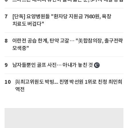
7
[단독] 요양병원들 "환자당 지원금 7980원, 욕창
치료도 버겁다"
8
이란전 공습 한계, 탄약 고갈… "美합참의장, 출구전략
모색중"
9
남자들뿐인 골프 사진… 아내가 놓친 것
10
與최고위원도 박빙... 친명 박선원 1위로 친청 최민희
역전