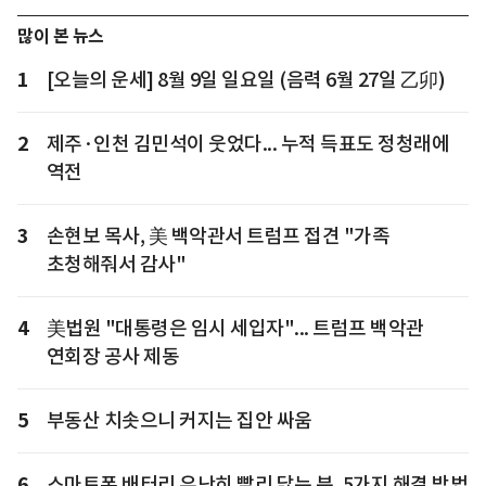
많이 본 뉴스
1
[오늘의 운세] 8월 9일 일요일 (음력 6월 27일 乙卯)
2
제주·인천 김민석이 웃었다... 누적 득표도 정청래에
역전
3
손현보 목사, 美 백악관서 트럼프 접견 "가족
초청해줘서 감사"
4
美법원 "대통령은 임시 세입자"... 트럼프 백악관
연회장 공사 제동
5
부동산 치솟으니 커지는 집안 싸움
6
스마트폰 배터리 유난히 빨리 닳는 분, 5가지 해결 방법