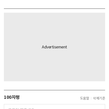
100자평
도움말
삭제기준