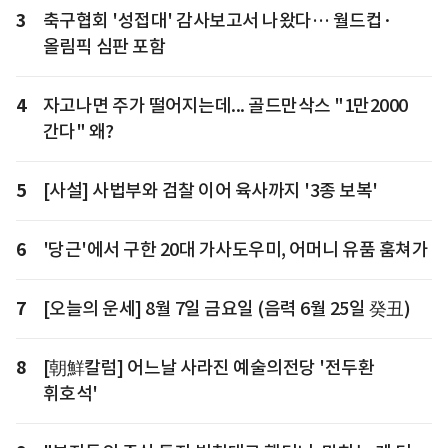
3
축구협회 '성접대' 감사보고서 나왔다… 월드컵·
올림픽 심판 포함
4
자고나면 주가 떨어지는데... 골드만삭스 "1만2000
간다" 왜?
5
[사설] 사법부와 검찰 이어 육사까지 '3종 보복'
6
'당근'에서 구한 20대 가사도우미, 어머니 유품 훔쳐가
7
[오늘의 운세] 8월 7일 금요일 (음력 6월 25일 癸丑)
8
[朝鮮칼럼] 어느날 사라진 예술의전당 '전두환
휘호석'