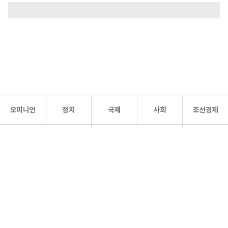
오피니언
정치
국제
사회
조선경제
문화·
조선
스포츠
건강
조선몰
연예
리더스
조선일보 공식 SNS
개인정보처리방침
사이트맵