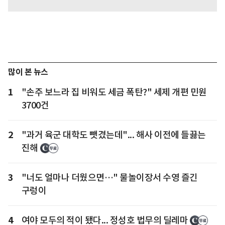
많이 본 뉴스
1
"손주 보느라 집 비워도 세금 폭탄?" 세제 개편 민원
3700건
2
"과거 육군 대학도 뺏겼는데"... 해사 이전에 들끓는
진해
3
"너도 얼마나 더웠으면…" 물놀이장서 수영 즐긴
구렁이
4
여야 모두의 적이 됐다... 정성호 법무의 딜레마