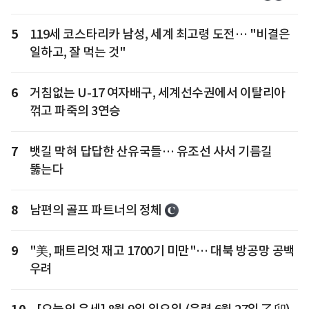
5
119세 코스타리카 남성, 세계 최고령 도전… "비결은
일하고, 잘 먹는 것"
6
거침없는 U-17 여자배구, 세계선수권에서 이탈리아
꺾고 파죽의 3연승
7
뱃길 막혀 답답한 산유국들… 유조선 사서 기름길
뚫는다
8
남편의 골프 파트너의 정체
9
"美, 패트리엇 재고 1700기 미만"… 대북 방공망 공백
우려