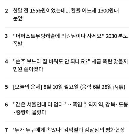
2
한달 전 1556원이었는데... 환율 어느새 1300원대
눈앞
3
"더퍼스트무빙캐슬에 의원님이나 사세요" 2030 분노
폭발
4
"손주 보느라 집 비워도 안 되나요?" 세금 폭탄 맞을까
민원 쏟아졌다
5
[오늘의 운세] 8월 10일 월요일 (음력 6월 28일 丙辰)
6
"같은 서울인데 더 덥다"… 폭염 취약지역, 강북·도봉
·중랑에 몰렸다
7
'누가 누구에게 속았나' 김익렬과 김달삼의 평화협상