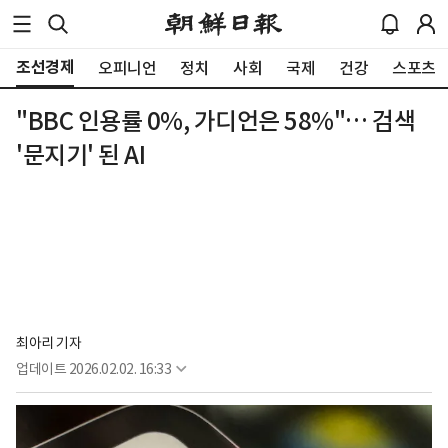
조선경제
오피니언
정치
사회
국제
건강
스포츠
"BBC 인용률 0%, 가디언은 58%"… 검색
'문지기' 된 AI
최아리 기자
업데이트
2026.02.02. 16:33