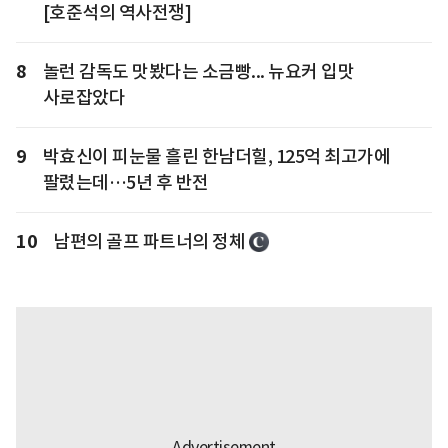
[호준석의 역사전쟁]
8
놀런 감독도 맛봤다는 소금빵... 뉴요커 입맛
사로잡았다
9
박효신이 피눈물 흘린 한남더힐, 125억 최고가에
팔렸는데…5년 후 반전
10
남편의 골프 파트너의 정체