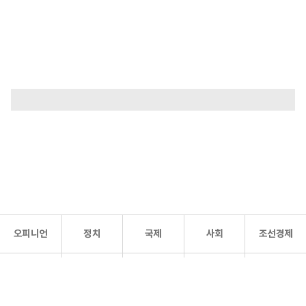
오피니언
정치
국제
사회
조선경제
문화·
조선
스포츠
건강
조선몰
연예
리더스