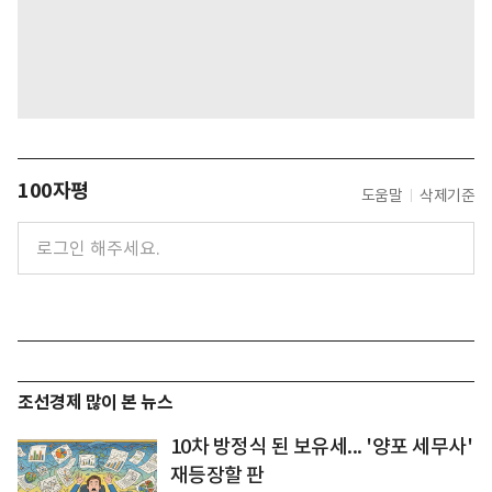
100자평
도움말
삭제기준
조선경제 많이 본 뉴스
10차 방정식 된 보유세... '양포 세무사'
재등장할 판