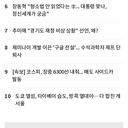
6
장동혁 "형소법 안 읽었다는 李... 대통령 맞나,
정신세계가 궁금"
7
추미애 "경기도 재정 비상 상황" 선언, 왜?
8
제미나이 개발 이끈 '구글 전설'... 수석과학자 제프 딘
퇴사
9
[속보] 코스피, 장중 6300선 내줘... 매도 사이드카
발동
10
도쿄 열섬, 타이베이 습도, 방콕 열대야… 다 합친 게
서울