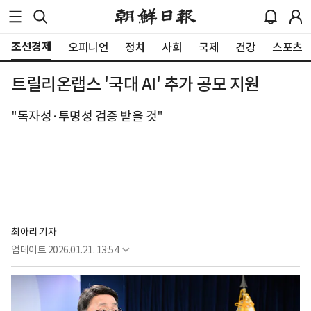
조선경제
오피니언
정치
사회
국제
건강
스포츠
트릴리온랩스 '국대 AI' 추가 공모 지원
"독자성·투명성 검증 받을 것"
최아리 기자
업데이트
2026.01.21. 13:54