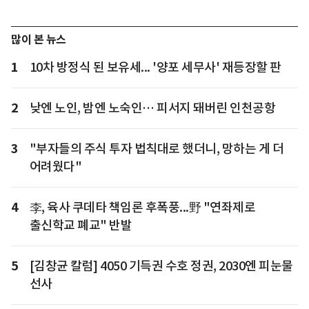
많이 본 뉴스
1
10차 방정식 된 보유세... '양포 세무사' 재등장할 판
2
낮엔 노인, 밤엔 노숙인… 피서지 돼버린 인천공항
3
"부자들의 주식 투자 법칙대로 했더니, 망하는 게 더
어려웠다"
4
李, 육사 쿠데타 책임론 후폭풍...野 "연좌제로
출신학교 폐교" 반발
5
[김창균 칼럼] 4050 기득권 수호 정권, 2030엔 피눈물
선사