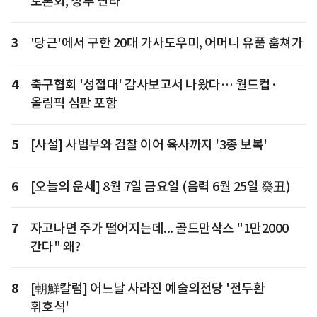
토론회, 정부 난타
3
'당근'에서 구한 20대 가사도우미, 어머니 유품 훔쳐가
4
축구협회 '성접대' 감사보고서 나왔다… 월드컵·
올림픽 심판 포함
5
[사설] 사법부와 검찰 이어 육사까지 '3종 보복'
6
[오늘의 운세] 8월 7일 금요일 (음력 6월 25일 癸丑)
7
자고나면 주가 떨어지는데... 골드만삭스 "1만2000
간다" 왜?
8
[朝鮮칼럼] 어느날 사라진 예술의전당 '전두환
휘호석'