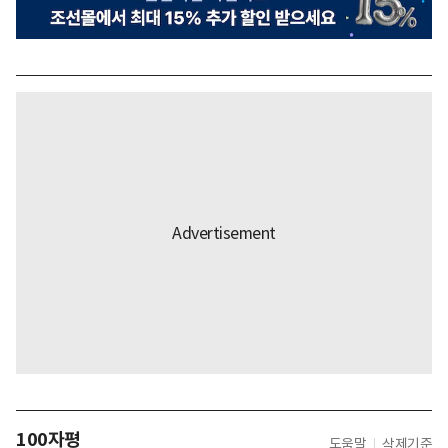
100자평
도움말
삭제기준