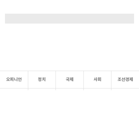
오피니언
정치
국제
사회
조선경제
문화·
조선
스포츠
건강
조선몰
연예
리더스
조선일보 공식 SNS