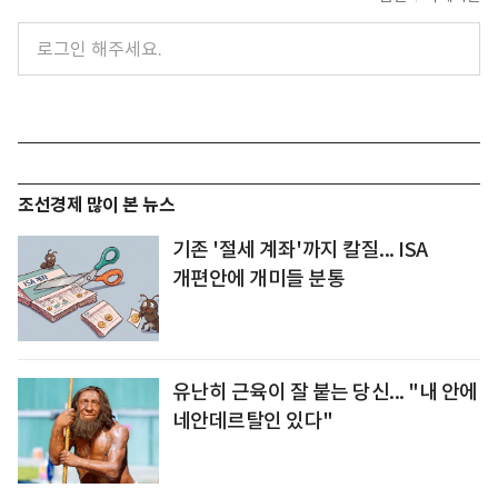
조선경제 많이 본 뉴스
기존 '절세 계좌'까지 칼질... ISA
개편안에 개미들 분통
유난히 근육이 잘 붙는 당신... "내 안에
네안데르탈인 있다"