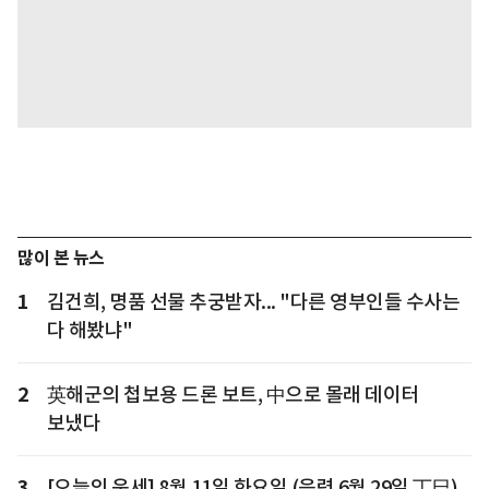
많이 본 뉴스
1
김건희, 명품 선물 추궁받자... "다른 영부인들 수사는
다 해봤냐"
2
英해군의 첩보용 드론 보트, 中으로 몰래 데이터
보냈다
3
[오늘의 운세] 8월 11일 화요일 (음력 6월 29일 丁巳)