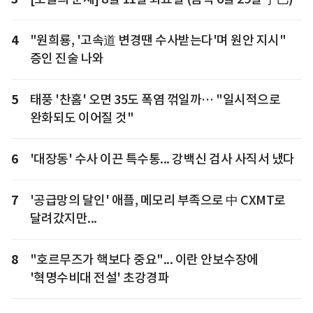
4
"원희룡, '고속道 변경땐 수사받는다'며 원안 지시"
증인 진술 나와
5
태풍 '찬홈' 오면 35도 폭염 꺾일까… "일시적으로
완화되도 이어질 것"
6
'대장동' 수사 이끈 특수통... 강백신 검사 사직서 냈다
7
'공급망의 달인' 애플, 메모리 부족으로 中 CXMT로
달려갔지만...
8
"호르무즈가 핵보다 중요"... 이란 안보수장에
'혁명수비대 전설' 초강경파