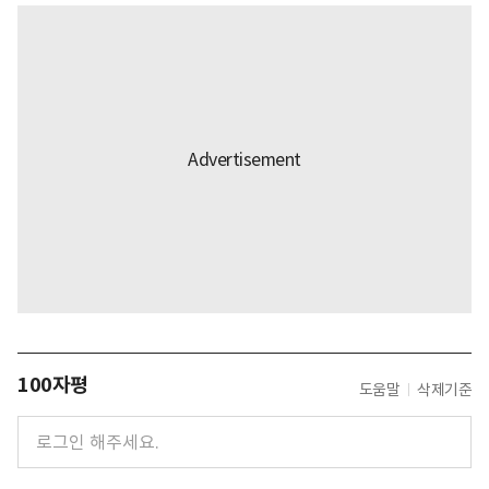
100자평
도움말
삭제기준