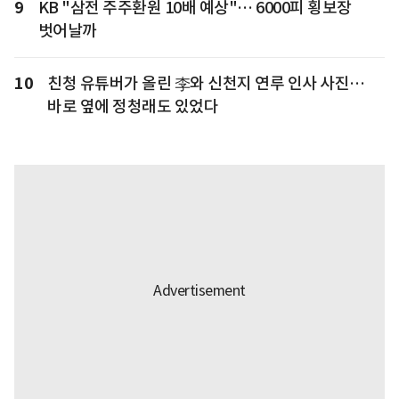
9
KB "삼전 주주환원 10배 예상"… 6000피 횡보장
벗어날까
10
친청 유튜버가 올린 李와 신천지 연루 인사 사진…
바로 옆에 정청래도 있었다