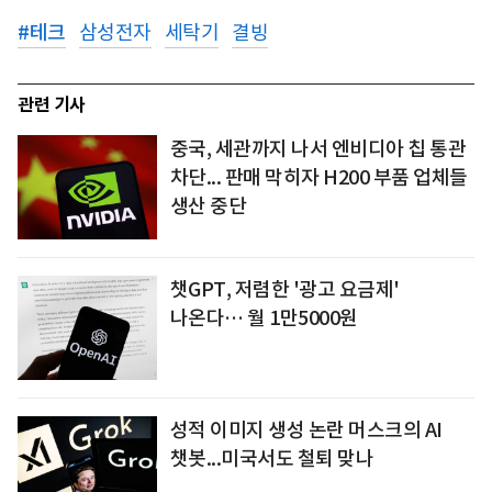
#
테크
삼성전자
세탁기
결빙
관련 기사
중국, 세관까지 나서 엔비디아 칩 통관
차단... 판매 막히자 H200 부품 업체들
생산 중단
챗GPT, 저렴한 '광고 요금제'
나온다… 월 1만5000원
성적 이미지 생성 논란 머스크의 AI
챗봇...미국서도 철퇴 맞나