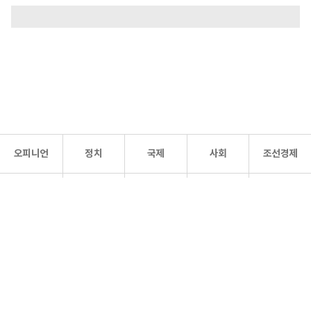
오피니언
정치
국제
사회
조선경제
문화·
조선
스포츠
건강
조선몰
연예
리더스
조선일보 공식 SNS
개인정보처리방침
사이트맵