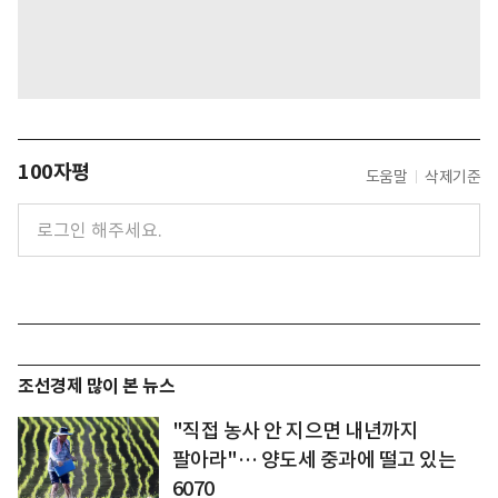
100자평
도움말
삭제기준
조선경제 많이 본 뉴스
"직접 농사 안 지으면 내년까지
팔아라"… 양도세 중과에 떨고 있는
6070