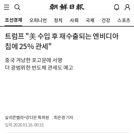
조선경제
오피니언
정치
사회
국제
건강
스포츠
트럼프 "美 수입 후 재수출되는 엔비디아
칩에 25% 관세"
중국 겨냥한 포고문에 서명
더 광범위한 반도체 관세도 예고
실리콘밸리=강다은 특파원
최은경 기자
입력
2026.01.16. 00:31