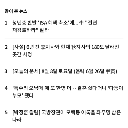
많이 본 뉴스
1
청년층 반발 'ISA 혜택 축소'에... 李 "전면
재검토하라" 질타
2
[사설] 6년 전 李지사와 현재 秋지사의 180도 달라진
곳간 사정
3
[오늘의 운세] 8월 8일 토요일 (음력 6월 26일 甲寅)
4
'독수리 오남매'에 또 한명 더… 결혼 싫다더니 '다둥이
부모' 됐다
5
[박정훈 칼럼] 국방장관이 모택동 어록을 좌우명 삼은
나라