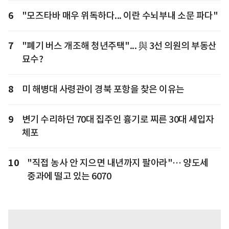
6
"모즈타바 매우 위독하다... 이란 수뇌부내 소문 파다"
7
"폐기 버스 개조해 청년주택"... 與 3선 의원의 부동산
묘수?
8
미 해병대 사령관이 경북 포항을 찾은 이유는
9
변기 수리하던 70대 집주인 흉기로 찌른 30대 세입자
체포
10
"직접 농사 안 지으면 내년까지 팔아라"… 양도세
중과에 떨고 있는 6070