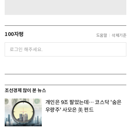
100자평
도움말
삭제기준
조선경제 많이 본 뉴스
개인은 9조 팔았는데… 코스닥 '숨은
우량주' 사모은 美 펀드