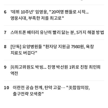
6
'데뷔 10주년' 임영웅, "20여명 팬들로 시작...
영웅시대, 부족한 저를 최고로"
7
스마트폰 배터리 유난히 빨리 닳는 분, 5가지 해결 방법
8
[단독] 요양병원들 "환자당 지원금 7980원, 욕창
치료도 버겁다"
9
與최고위원도 박빙... 친명 박선원 1위로 친청 최민희
역전
10
이란전 공습 한계, 탄약 고갈… "美합참의장,
출구전략 모색중"