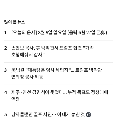
많이 본 뉴스
1
[오늘의 운세] 8월 9일 일요일 (음력 6월 27일 乙卯)
2
손현보 목사, 美 백악관서 트럼프 접견 "가족
초청해줘서 감사"
3
美법원 "대통령은 임시 세입자"... 트럼프 백악관
연회장 공사 제동
4
제주·인천 김민석이 웃었다... 누적 득표도 정청래에
역전
5
남자들뿐인 골프 사진… 아내가 놓친 것